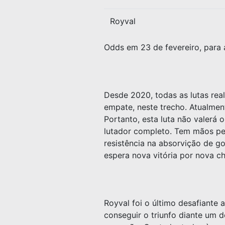
Royval
Odds em 23 de fevereiro, para
Desde 2020, todas as lutas rea
empate, neste trecho. Atualmen
Portanto, esta luta não valerá 
lutador completo. Tem mãos pes
resistência na absorvição de g
espera nova vitória por nova ch
Royval foi o último desafiante
conseguir o triunfo diante um 