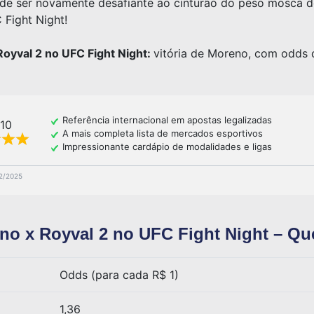
de ser novamente desafiante ao cinturão do peso mosca do
Fight Night!
Royval 2 no UFC Fight Night:
vitória de Moreno, com odds 
Referência internacional em apostas legalizadas
/10
A mais completa lista de mercados esportivos
Impressionante cardápio de modalidades e ligas
02/2025
no x Royval 2 no UFC Fight Night – Q
Odds (para cada R$ 1)
1,36