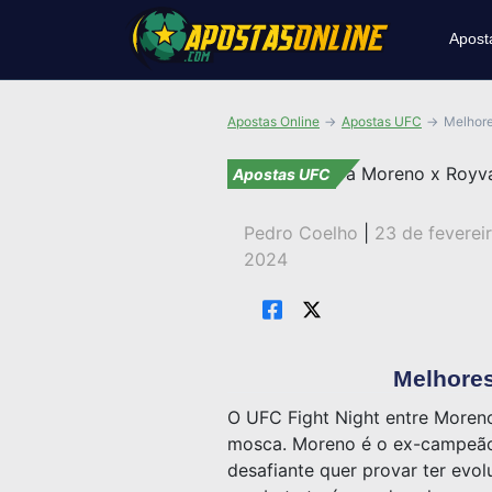
Apost
Apostas Online
Apostas UFC
Melhore
Apostas UFC
Pedro Coelho
|
23 de feverei
2024
Melhores
O UFC Fight Night entre Moren
mosca. Moreno é o ex-campeão d
desafiante quer provar ter evo