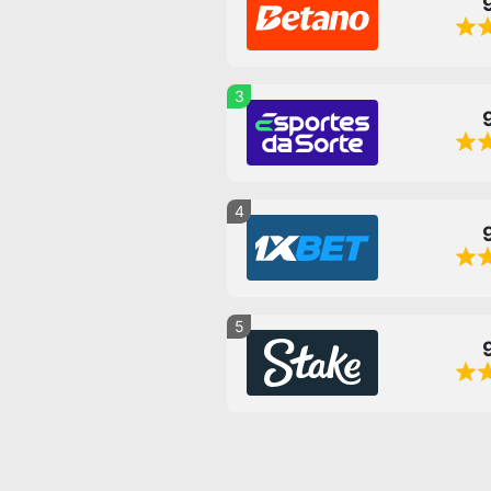
3
4
5