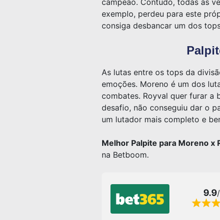
campeão. Contudo, todas às vez
exemplo, perdeu para este próp
consiga desbancar um dos tops 
Palpi
As lutas entre os tops da divi
emoções. Moreno é um dos luta
combates. Royval quer furar a 
desafio, não conseguiu dar o p
um lutador mais completo e be
Melhor Palpite para Moreno x 
na Betboom.
9.9