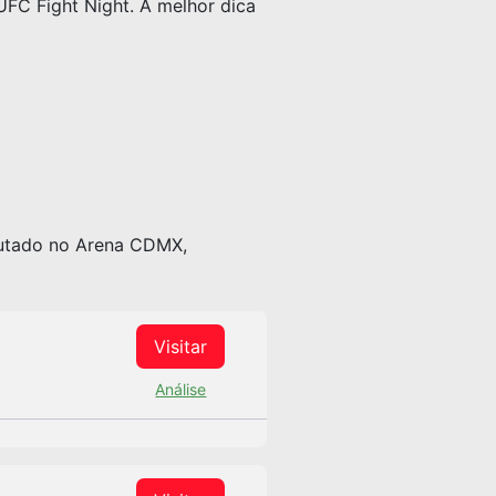
FC Fight Night. A melhor dica
sputado no Arena CDMX,
Visitar
Análise