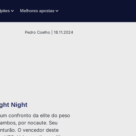
lpites
Melhores apostas
Pedro Coelho | 18.11.2024
ght Night
m confronto da elite do peso
 ambos, por nocaute. Seu
inturão. O vencedor deste