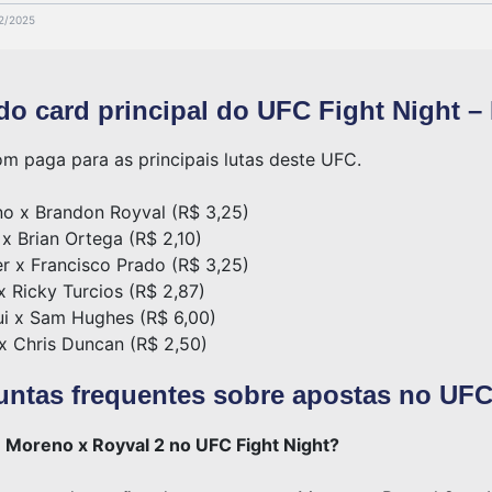
02/2025
o card principal do UFC Fight Night –
m paga para as principais lutas deste UFC.
no x Brandon Royval (R$ 3,25)
 x Brian Ortega (R$ 2,10)
er x Francisco Prado (R$ 3,25)
 x Ricky Turcios (R$ 2,87)
ui x Sam Hughes (R$ 6,00)
 x Chris Duncan (R$ 2,50)
ntas frequentes sobre apostas no UFC
m Moreno x Royval 2 no UFC Fight Night?