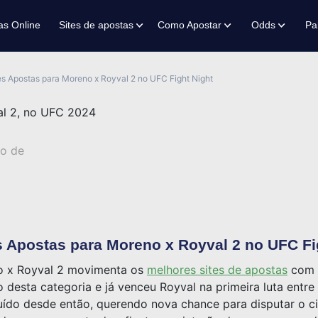
as Online
Sites de apostas
Como Apostar
Odds
Pa
s Apostas para Moreno x Royval 2 no UFC Fight Night
ro de
 Apostas para Moreno x Royval 2 no UFC Fi
o x Royval 2 movimenta os
melhores sites de apostas
com u
esta categoria e já venceu Royval na primeira luta entre
luído desde então, querendo nova chance para disputar o c