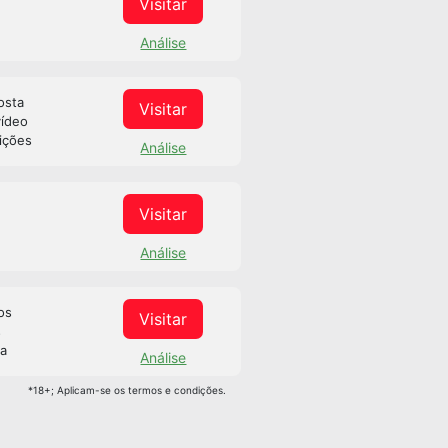
Visitar
Análise
osta
Visitar
vídeo
ições
Análise
Visitar
Análise
os
Visitar
s
sa
Análise
*18+; Aplicam-se os termos e condições.