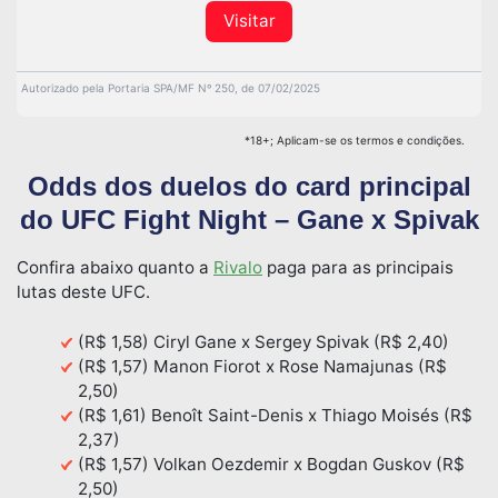
Visitar
Autorizado pela Portaria SPA/MF Nº 250, de 07/02/2025
*18+; Aplicam-se os termos e condições.
Odds dos duelos do card principal
do UFC Fight Night –
Gane x Spivak
Confira abaixo quanto a
Rivalo
paga para as principais
lutas deste UFC.
(R$ 1,58) Ciryl Gane x Sergey Spivak (R$ 2,40)
(R$ 1,57) Manon Fiorot x Rose Namajunas (R$
2,50)
(R$ 1,61) Benoît Saint-Denis x Thiago Moisés (R$
2,37)
(R$ 1,57) Volkan Oezdemir x Bogdan Guskov (R$
2,50)