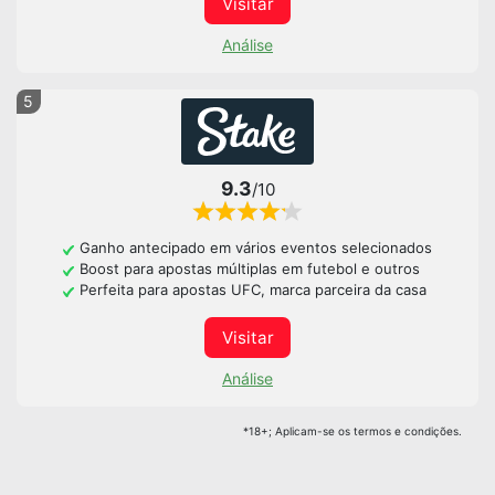
Visitar
Análise
5
9.3
/10
Ganho antecipado em vários eventos selecionados
Boost para apostas múltiplas em futebol e outros
Perfeita para apostas UFC, marca parceira da casa
Visitar
Análise
*18+; Aplicam-se os termos e condições.