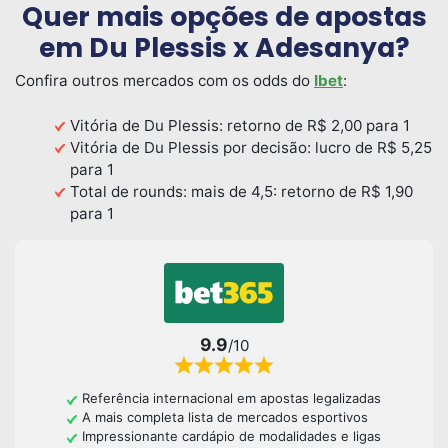
Quer mais opções de apostas
em Du Plessis x Adesanya?
Confira outros mercados com os odds do
Ibet
:
Vitória de Du Plessis: retorno de R$ 2,00 para 1
Vitória de Du Plessis por decisão: lucro de R$ 5,25
para 1
Total de rounds: mais de 4,5: retorno de R$ 1,90
para 1
9.9
/10
Referência internacional em apostas legalizadas
A mais completa lista de mercados esportivos
Impressionante cardápio de modalidades e ligas