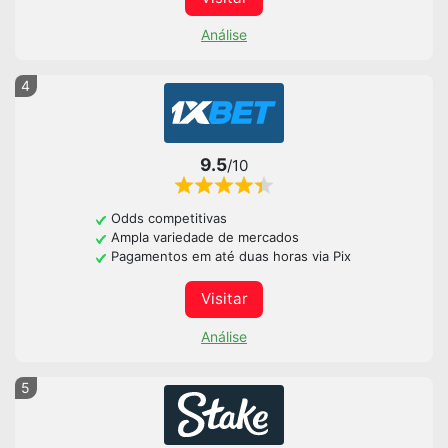
Análise
4
9.5
/10
Odds competitivas
Ampla variedade de mercados
Pagamentos em até duas horas via Pix
Visitar
Análise
5