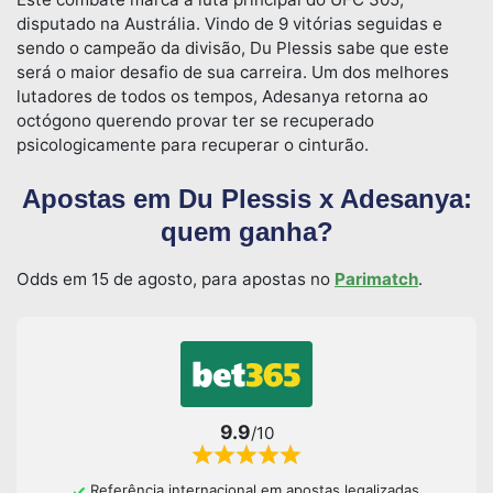
disputado na Austrália. Vindo de 9 vitórias seguidas e
sendo o campeão da divisão, Du Plessis sabe que este
será o maior desafio de sua carreira. Um dos melhores
lutadores de todos os tempos, Adesanya retorna ao
octógono querendo provar ter se recuperado
psicologicamente para recuperar o cinturão.
Apostas em Du Plessis x Adesanya:
quem ganha?
Odds em 15 de agosto, para apostas no
Parimatch
.
9.9
/10
Referência internacional em apostas legalizadas