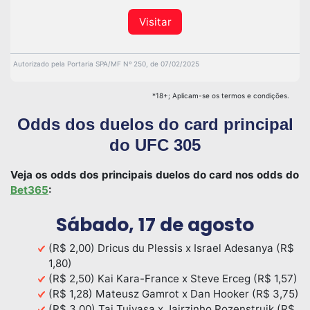
Visitar
Autorizado pela Portaria SPA/MF Nº 250, de 07/02/2025
*18+; Aplicam-se os termos e condições.
Odds dos duelos do card principal
do UFC 305
Veja os odds dos principais duelos do card nos odds do
Bet365
:
Sábado, 17 de agosto
(R$ 2,00) Dricus du Plessis x Israel Adesanya (R$
1,80)
(R$ 2,50) Kai Kara-France x Steve Erceg (R$ 1,57)
(R$ 1,28) Mateusz Gamrot x Dan Hooker (R$ 3,75)
(R$ 3,00) Tai Tuivasa x Jairzinho Rozenstruik (R$