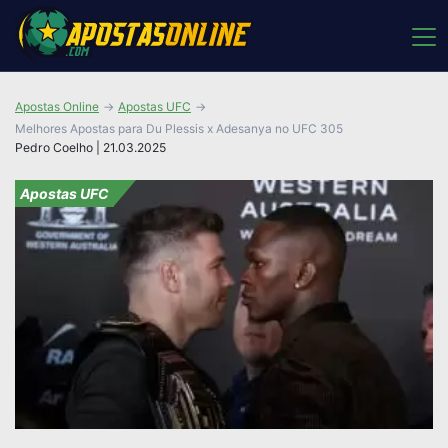
Apostas Online
Apostas UFC
Melhores Apostas para Du Plessis x Adesanya no UFC 305
Pedro Coelho | 21.03.2025
Apostas UFC