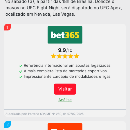
No sábado (3), a partir das 18h de Brasília. Dolidze x
Imavov no UFC Fight Night será disputado no UFC Apex,
localizado em Nevada, Las Vegas.
1
9.9
/10
Referência internacional em apostas legalizadas
A mais completa lista de mercados esportivos
Impressionante cardápio de modalidades e ligas
Visitar
Análise
Autorizado pela Portaria SPA/MF Nº 250, de 07/02/2025
2