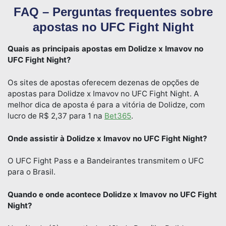
FAQ – Perguntas frequentes sobre
apostas no UFC Fight Night
Quais as principais apostas em Dolidze x Imavov no
UFC Fight Night?
Os sites de apostas oferecem dezenas de opções de
apostas para Dolidze x Imavov no UFC Fight Night. A
melhor dica de aposta é para a vitória de Dolidze, com
lucro de R$ 2,37 para 1 na
Bet365
.
Onde assistir à Dolidze x Imavov no UFC Fight Night?
O UFC Fight Pass e a Bandeirantes transmitem o UFC
para o Brasil.
Quando e onde acontece Dolidze x Imavov
no UFC Fight
Night?