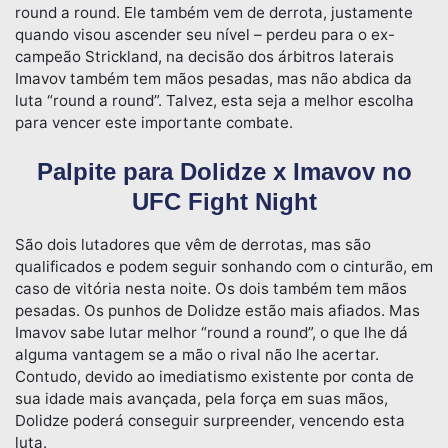
round a round. Ele também vem de derrota, justamente
quando visou ascender seu nível – perdeu para o ex-
campeão Strickland, na decisão dos árbitros laterais
Imavov também tem mãos pesadas, mas não abdica da
luta “round a round”. Talvez, esta seja a melhor escolha
para vencer este importante combate.
Palpite para Dolidze x Imavov
no
UFC Fight Night
São dois lutadores que vêm de derrotas, mas são
qualificados e podem seguir sonhando com o cinturão, em
caso de vitória nesta noite. Os dois também tem mãos
pesadas. Os punhos de Dolidze estão mais afiados. Mas
Imavov sabe lutar melhor “round a round”, o que lhe dá
alguma vantagem se a mão o rival não lhe acertar.
Contudo, devido ao imediatismo existente por conta de
sua idade mais avançada, pela força em suas mãos,
Dolidze poderá conseguir surpreender, vencendo esta
luta.