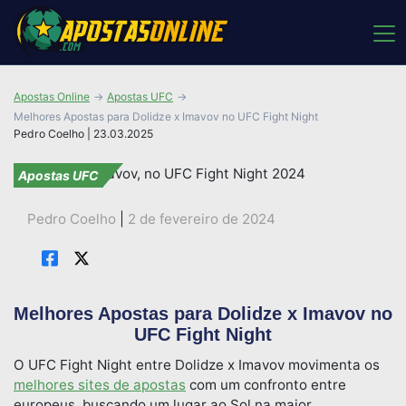
Apostas Online
Apostas UFC
Melhores Apostas para Dolidze x Imavov no UFC Fight Night
Pedro Coelho | 23.03.2025
Apostas UFC
Pedro Coelho
|
2 de fevereiro de 2024
Melhores Apostas para Dolidze x Imavov no
UFC Fight Night
O UFC Fight Night entre Dolidze x Imavov movimenta os
melhores sites de apostas
com um confronto entre
europeus, buscando um lugar ao Sol na maior