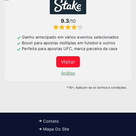
9.3
/10
Ganho antecipado em vários eventos selecionados
Boost para apostas múltiplas em futebol e outros
Perfeita para apostas UFC, marca parceira da casa
Visitar
Análise
*18+; Aplicam-se os termos e condições.
Contato
Mapa Do Site