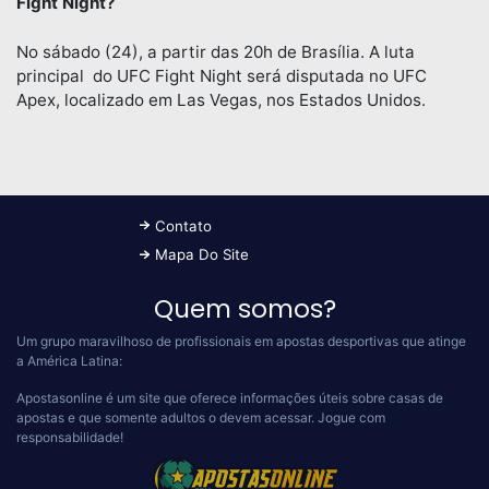
Fight Night
?
No sábado (24), a partir das 20h de Brasília. A luta
principal do UFC Fight Night será disputada no UFC
Apex, localizado em Las Vegas, nos Estados Unidos.
Contato
Mapa Do Site
Quem somos?
Um grupo maravilhoso de profissionais em apostas desportivas que atinge
a América Latina:
Apostasonline é um site que oferece informações úteis sobre casas de
apostas e que somente adultos o devem acessar.
Jogue com
responsabilidade!