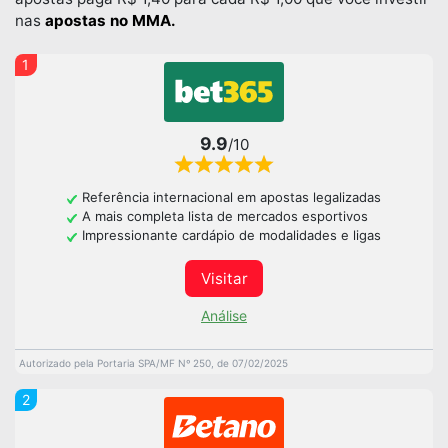
nas
apostas no MMA.
1
9.9
/10
Referência internacional em apostas legalizadas
A mais completa lista de mercados esportivos
Impressionante cardápio de modalidades e ligas
Visitar
Análise
Autorizado pela Portaria SPA/MF Nº 250, de 07/02/2025
2