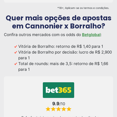
*18+; Aplicam-se os termos e condições.
Quer mais opções de apostas
em Cannonier x Borralho?
Confira outros mercados com os odds do
Betglobal
:
Vitória de Borralho: retorno de R$ 1,40 para 1
Vitória de Borralho por decisão: lucro de R$ 2,900
para 1
Total de rounds: mais de 3,5: retorno de R$ 1,66
para 1
9.9
/10