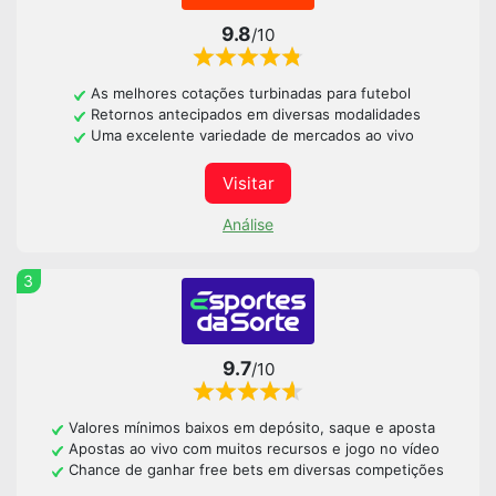
9.8
/10
As melhores cotações turbinadas para futebol
Retornos antecipados em diversas modalidades
Uma excelente variedade de mercados ao vivo
Visitar
Análise
3
9.7
/10
Valores mínimos baixos em depósito, saque e aposta
Apostas ao vivo com muitos recursos e jogo no vídeo
Chance de ganhar free bets em diversas competições