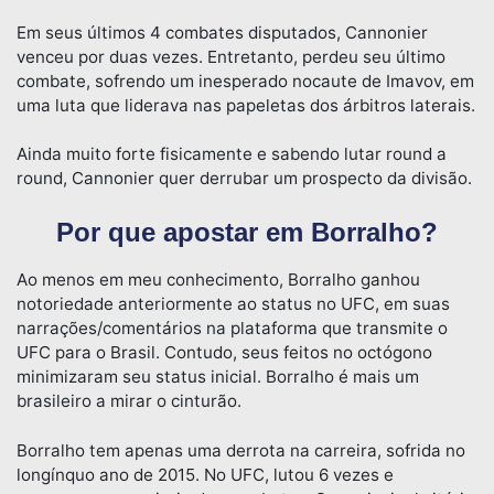
Em seus últimos 4 combates disputados, Cannonier
venceu por duas vezes. Entretanto, perdeu seu último
combate, sofrendo um inesperado nocaute de Imavov, em
uma luta que liderava nas papeletas dos árbitros laterais.
Ainda muito forte fisicamente e sabendo lutar round a
round, Cannonier quer derrubar um prospecto da divisão.
Por que apostar em Borralho?
Ao menos em meu conhecimento, Borralho ganhou
notoriedade anteriormente ao status no UFC, em suas
narrações/comentários na plataforma que transmite o
UFC para o Brasil. Contudo, seus feitos no octógono
minimizaram seu status inicial. Borralho é mais um
brasileiro a mirar o cinturão.
Borralho tem apenas uma derrota na carreira, sofrida no
longínquo ano de 2015. No UFC, lutou 6 vezes e