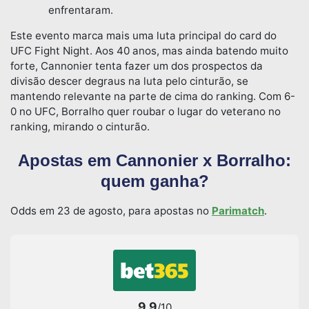
enfrentaram.
Este evento marca mais uma luta principal do card do
UFC Fight Night. Aos 40 anos, mas ainda batendo muito
forte, Cannonier tenta fazer um dos prospectos da
divisão descer degraus na luta pelo cinturão, se
mantendo relevante na parte de cima do ranking. Com 6-
0 no UFC, Borralho quer roubar o lugar do veterano no
ranking, mirando o cinturão.
Apostas em Cannonier x Borralho:
quem ganha?
Odds em 23 de agosto, para apostas no
Parimatch
.
9.9
/10