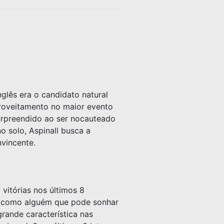
glês era o candidato natural
proveitamento no maior evento
surpreendido ao ser nocauteado
 solo, Aspinall busca a
vincente.
 vitórias nos últimos 8
ar como alguém que pode sonhar
grande característica nas