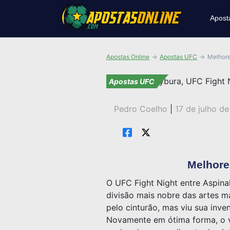
Apost
Apostas Online
Apostas UFC
Melhore
Apostas UFC
Pedro Coelho
|
17 de julho d
Melhore
O UFC Fight Night entre Aspin
divisão mais nobre das artes m
pelo cinturão, mas viu sua inv
Novamente em ótima forma, o ve