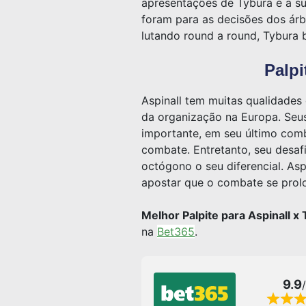
apresentações de Tybura é a sua 
foram para as decisões dos árb
lutando round a round, Tybura b
Palpi
Aspinall tem muitas qualidade
da organização na Europa. Seus
importante, em seu último com
combate. Entretanto, seu desafi
octógono o seu diferencial. Asp
apostar que o combate se prol
Melhor Palpite para Aspinall x
na
Bet365
.
9.9