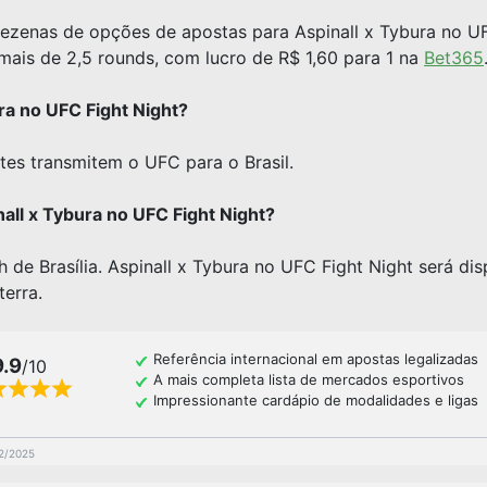
ezenas de opções de apostas para Aspinall x Tybura no UF
ais de 2,5 rounds, com lucro de R$ 1,60 para 1 na
Bet365
ura no UFC Fight Night?
tes transmitem o UFC para o Brasil.
all x Tybura
no UFC Fight Night?
h de Brasília. Aspinall x Tybura no UFC Fight Night será d
terra.
Referência internacional em apostas legalizadas
9.9
/10
A mais completa lista de mercados esportivos
Impressionante cardápio de modalidades e ligas
02/2025