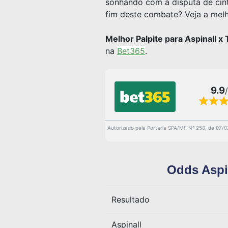
sonhando com a disputa de cint
fim deste combate? Veja a melh
Melhor Palpite para Aspinall x
na
Bet365
.
9.9
Autorizado pela Portaria SPA/MF Nº 250, de 07/
Odds Aspi
Resultado
Aspinall