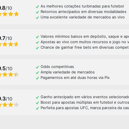
As melhores cotações turbinadas para futebol
9.8
/10
Retornos antecipados em diversas modalidades
Uma excelente variedade de mercados ao vivo
Valores mínimos baixos em depósito, saque e ap
9.7
/10
Apostas ao vivo com muitos recursos e jogo no 
Chance de ganhar free bets em diversas compet
Odds competitivas
9.5
/10
Ampla variedade de mercados
Pagamentos em até duas horas via Pix
Ganho antecipado em vários eventos selecionad
9.3
/10
Boost para apostas múltiplas em futebol e outro
Perfeita para apostas UFC, marca parceira da ca