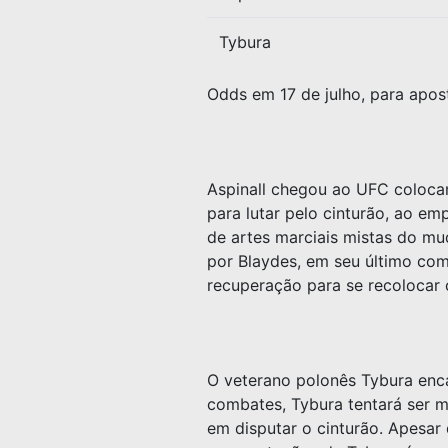
Tybura
Odds em 17 de julho, para apo
Aspinall chegou ao UFC colocan
para lutar pelo cinturão, ao e
de artes marciais mistas do mu
por Blaydes, em seu último com
recuperação para se recolocar 
O veterano polonês Tybura encar
combates, Tybura tentará ser 
em disputar o cinturão. Apesar 