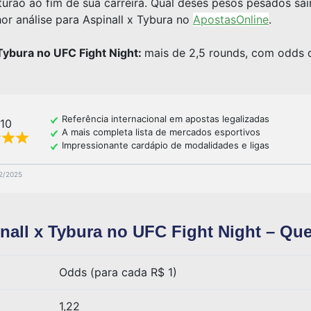
urão ao fim de sua carreira. Qual deses pesos pesados sa
or análise para Aspinall x Tybura no
ApostasOnline
.
 Tybura no UFC Fight Night:
mais de 2,5 rounds, com odds 
Referência internacional em apostas legalizadas
/10
A mais completa lista de mercados esportivos
Impressionante cardápio de modalidades e ligas
02/2025
nall x Tybura no UFC Fight Night – Q
Odds (para cada R$ 1)
1,22