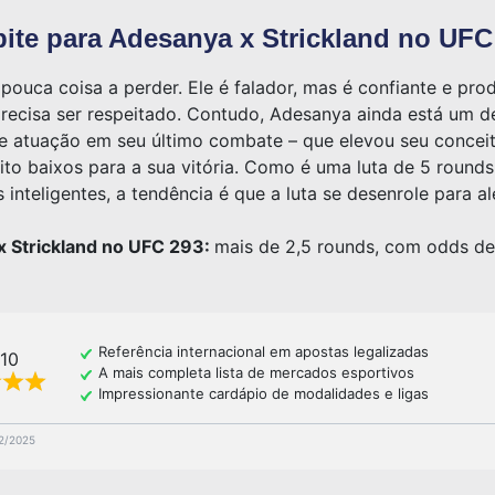
pite para
Adesanya x Strickland
no UFC
 pouca coisa a perder. Ele é falador, mas é confiante e pr
recisa ser respeitado. Contudo, Adesanya ainda está um d
 atuação em seu último combate – que elevou seu concei
to baixos para a sua vitória. Como é uma luta de 5 rounds,
inteligentes, a tendência é que a luta se desenrole para a
x Strickland no UFC 293:
mais de 2,5 rounds, com odds de
Referência internacional em apostas legalizadas
/10
A mais completa lista de mercados esportivos
Impressionante cardápio de modalidades e ligas
02/2025