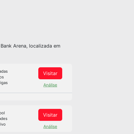
 Bank Arena, localizada em
zadas
Visitar
os
igas
Análise
bol
Visitar
ades
ivo
Análise