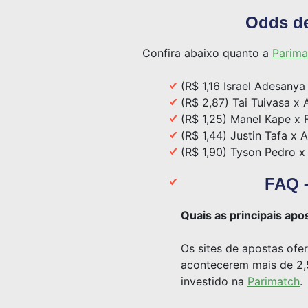
Odds de
Confira abaixo quanto a
Parima
(R$ 1,16 Israel Adesanya
(R$ 2,87) Tai Tuivasa x 
(R$ 1,25) Manel Kape x 
(R$ 1,44) Justin Tafa x 
(R$ 1,90) Tyson Pedro x 
FAQ –
Quais as principais ap
Os sites de apostas of
acontecerem mais de 2,5
investido na
Parimatch
.