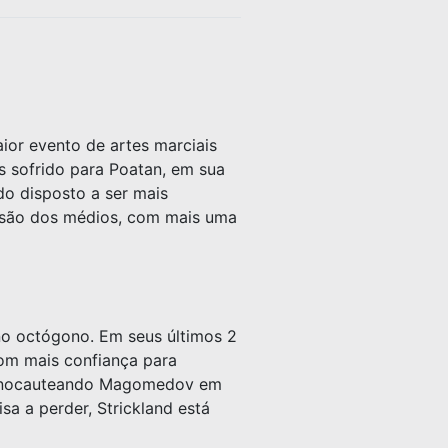
ior evento de artes marciais
s sofrido para Poatan, em sua
do disposto a ser mais
isão dos médios, com mais uma
no octógono. Em seus últimos 2
com mais confiança para
e, nocauteando Magomedov em
a a perder, Strickland está