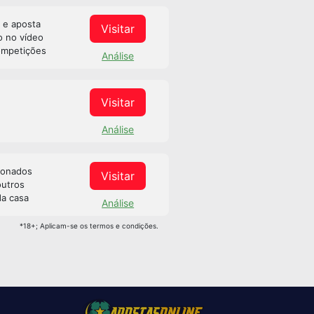
 e aposta
Visitar
o no vídeo
ompetições
Análise
Visitar
Análise
ionados
Visitar
outros
da casa
Análise
*18+; Aplicam-se os termos e condições.