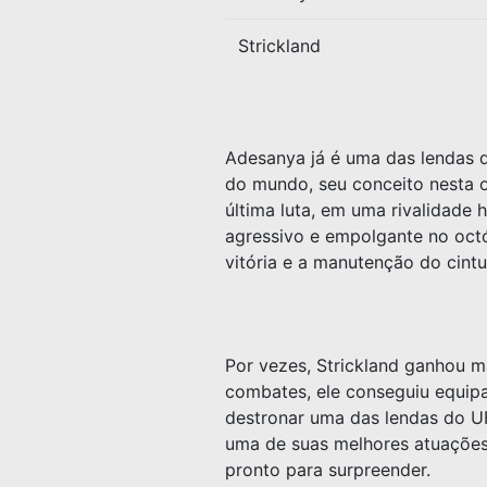
Strickland
Adesanya já é uma das lendas d
do mundo, seu conceito nesta o
última luta, em uma rivalidade 
agressivo e empolgante no oct
vitória e a manutenção do cintu
Por vezes, Strickland ganhou m
combates, ele conseguiu equipa
destronar uma das lendas do 
uma de suas melhores atuações 
pronto para surpreender.