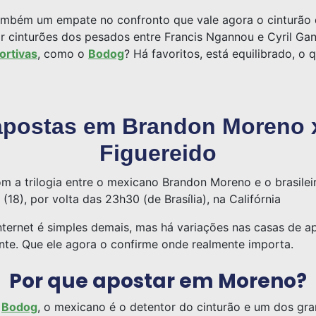
ambém um empate no confronto que vale agora o cinturão
ar cinturões dos pesados entre Francis Ngannou e Cyril G
ortivas
, como o
Bodog
? Há favoritos, está equilibrado, o 
apostas em Brandon Moreno 
Figuereido
m a trilogia entre o mexicano Brandon Moreno e o brasilei
(18), por volta das 23h30 (de Brasília), na Califórnia
nternet é simples demais, mas há variações nas casas de 
te. Que ele agora o confirme onde realmente importa.
Por que apostar em Moreno?
o
Bodog
, o mexicano é o detentor do cinturão e um dos g