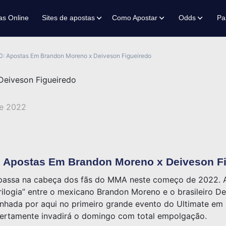
as Online
Sites de apostas
Como Apostar
Odds
Pa
: Apostas Em Brandon Moreno x Deiveson Figueiredo
de 2022
 Apostas Em Brandon Moreno x Deiveson F
e passa na cabeça dos fãs do MMA neste começo de 2022.
rilogia” entre o mexicano Brandon Moreno e o brasileiro De
hada por aqui no primeiro grande evento do Ultimate em 2
certamente invadirá o domingo com total empolgação.