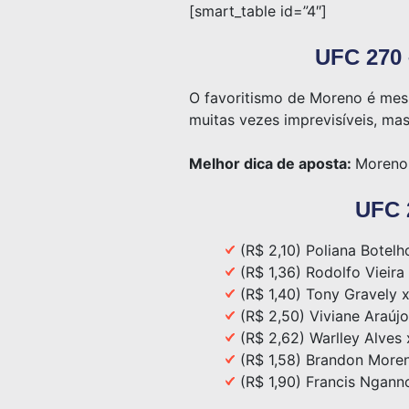
[smart_table id=”4″]
UFC 270 
O favoritismo de Moreno é mesm
muitas vezes imprevisíveis, ma
Melhor dica de aposta:
Moreno 
UFC 
(R$ 2,10) Poliana Botelh
(R$ 1,36) Rodolfo Vieira
(R$ 1,40) Tony Gravely x
(R$ 2,50) Viviane Araújo
(R$ 2,62) Warlley Alves
(R$ 1,58) Brandon Moren
(R$ 1,90) Francis Nganno