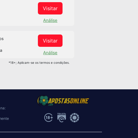
Visitar
Análise
os
Visitar
s
sa
Análise
*18+; Aplicam-se os termos e condições.
ina:
mente