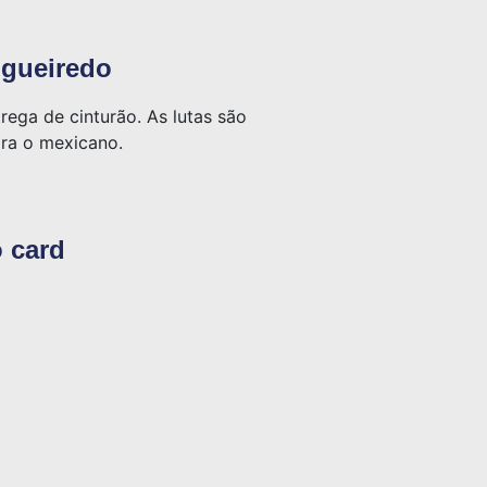
igueiredo
ega de cinturão. As lutas são
ara o mexicano.
 card