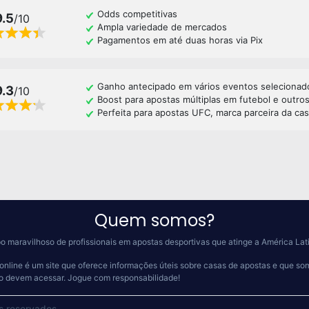
Odds competitivas
9.5
/10
Ampla variedade de mercados
Pagamentos em até duas horas via Pix
Ganho antecipado em vários eventos selecionad
9.3
/10
Boost para apostas múltiplas em futebol e outro
Perfeita para apostas UFC, marca parceira da ca
Quem somos?
o maravilhoso de profissionais em apostas desportivas que atinge a América Lat
online é um site que oferece informações úteis sobre casas de apostas e que so
 o devem acessar.
Jogue com responsabilidade!
s reservados.