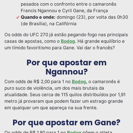
pesados com o confronto entre o camaronês
Francis Ngannou e Cyril Gane, da França
Quando e onde:
domingo (23), por volta das 0h30
(de Brasília), na Califórnia
Os odds do UFC 270 já estão pegando fogo nas principais
casas de apostas, como o
Bodog
. Há grande equilíbrio e
um tímido favoritismo para Gane. Vai dar o francês?
Por que apostar em
Ngannou?
Com odds de R$ 2,00 para 1 no
Bodog
, o camaronês é
puro suco de violência, um dos mais brutais da
atualidade. Seus cerca de 115 quilos distribuídos por 1,91
metro já provaram que podem fazer um estrago grande
em qualquer um que apareça na sua frente.
Por que apostar em Gane?
Os odds de R$ 1,80 para 1 no
Bodog
põem o atleta