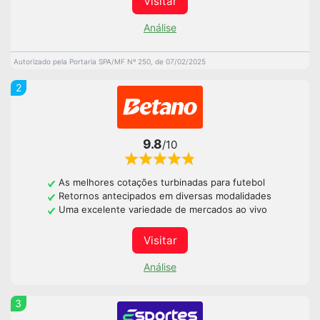
Visitar
Análise
Autorizado pela Portaria SPA/MF Nº 250, de 07/02/2025
2
9.8
/10
As melhores cotações turbinadas para futebol
Retornos antecipados em diversas modalidades
Uma excelente variedade de mercados ao vivo
Visitar
Análise
3