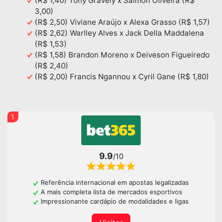
(R$ 1,40) Tony Gravely x Saimon Oliveira (R$
3,00)
(R$ 2,50) Viviane Araújo x Alexa Grasso (R$ 1,57)
(R$ 2,62) Warlley Alves x Jack Della Maddalena
(R$ 1,53)
(R$ 1,58) Brandon Moreno x Deiveson Figueiredo
(R$ 2,40)
(R$ 2,00) Francis Ngannou x Cyril Gane (R$ 1,80)
1
9.9
/10
Referência internacional em apostas legalizadas
A mais completa lista de mercados esportivos
Impressionante cardápio de modalidades e ligas