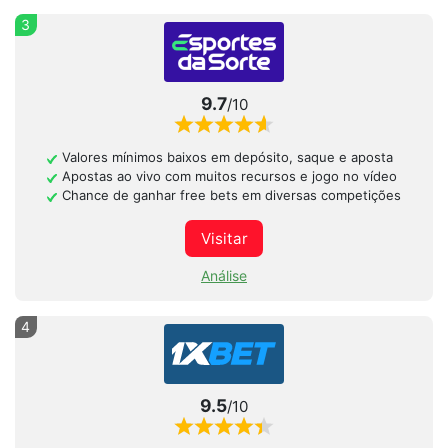
3
9.7
/10
Valores mínimos baixos em depósito, saque e aposta
Apostas ao vivo com muitos recursos e jogo no vídeo
Chance de ganhar free bets em diversas competições
Visitar
Análise
4
9.5
/10