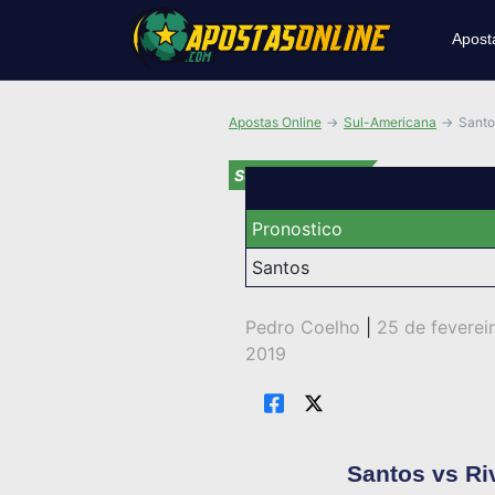
Apost
Apostas Online
Sul-Americana
Santo
Sul-Americana
Pronostico
Santos
Pedro Coelho
|
25 de feverei
2019
Santos vs Ri