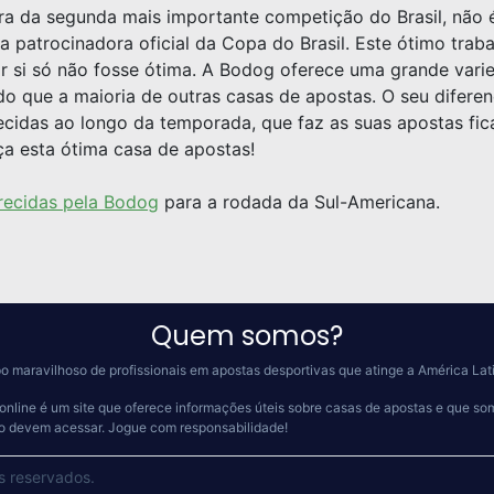
ora da segunda mais importante competição do Brasil, não 
a patrocinadora oficial da Copa do Brasil. Este ótimo trab
or si só não fosse ótima. A Bodog oferece uma grande va
 que a maioria de outras casas de apostas. O seu diferenc
idas ao longo da temporada, que faz as suas apostas fica
a esta ótima casa de apostas!
recidas pela Bodog
para a rodada da Sul-Americana.
Quem somos?
o maravilhoso de profissionais em apostas desportivas que atinge a América Lat
online é um site que oferece informações úteis sobre casas de apostas e que so
 o devem acessar.
Jogue com responsabilidade!
s reservados.