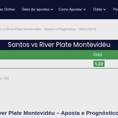
as Online
Sites de apostas
Como Apostar
Odds
Pa
s vs River Plate Montevidéu – Aposta e Prognóstico – 26/02/2019
Santos vs River Plate Montevidéu
Odd
1.22
ro de
ver Plate Montevidéu – Aposta e Prognóstico