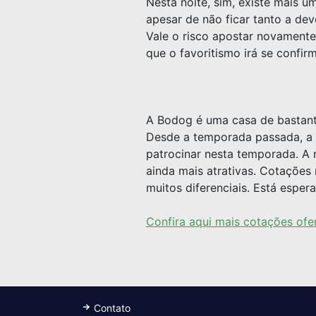
Nesta noite, sim, existe mais u
apesar de não ficar tanto a dev
Vale o risco apostar novamente 
que o favoritismo irá se confi
A Bodog é uma casa de bastante
Desde a temporada passada, a 
patrocinar nesta temporada. A
ainda mais atrativas. Cotações
muitos diferenciais. Está espe
Confira aqui mais cotações ofe
Contato