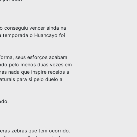
o conseguiu vencer ainda na
na temporada o Huancayo foi
 forma, seus esforços acabam
zado pelo menos duas vezes em
as nada que inspire receios a
turais para si pelo duelo a
odo.
eras zebras que tem ocorrido.