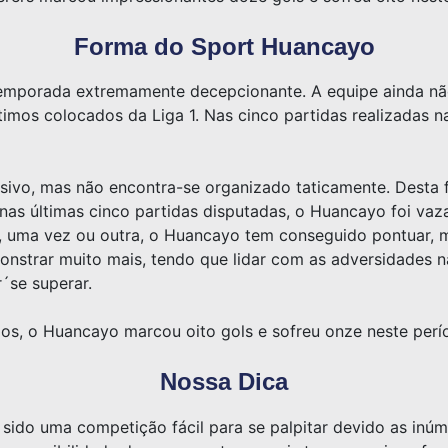
Forma do Sport Huancayo
mporada extremamente decepcionante. A equipe ainda nã
timos colocados da Liga 1. Nas cinco partidas realizadas 
sivo, mas não encontra-se organizado taticamente. Desta
as últimas cinco partidas disputadas, o Huancayo foi va
 uma vez ou outra, o Huancayo tem conseguido pontuar, m
nstrar muito mais, tendo que lidar com as adversidades na
´se superar.
dos, o Huancayo marcou oito gols e sofreu onze neste perí
Nossa Dica
ido uma competição fácil para se palpitar devido as inúm