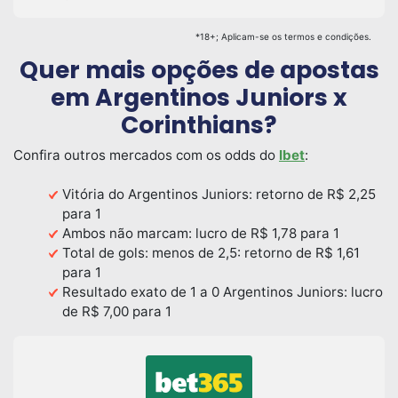
*18+; Aplicam-se os termos e condições.
Quer mais opções de apostas
em Argentinos Juniors x
Corinthians?
Confira outros mercados com os odds do
Ibet
:
Vitória do Argentinos Juniors: retorno de R$ 2,25
para 1
Ambos não marcam: lucro de R$ 1,78 para 1
Total de gols: menos de 2,5: retorno de R$ 1,61
para 1
Resultado exato de 1 a 0 Argentinos Juniors: lucro
de R$ 7,00 para 1