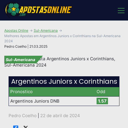
Apostas Online
Sul-Americana
Melhores Apostas em Argentinos Juniors x Corinthians na Sul-Americana
2024
Pedro Coelho | 21.03.2025
Sul-Americana
Argentinos Juniors x Corinthians
Pronostico
Odd
Argentinos Juniors DNB
1.57
Pedro Coelho
|
22 de abril de 2024