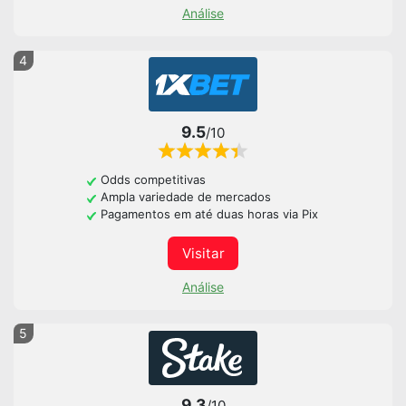
Análise
4
9.5
/10
Odds competitivas
Ampla variedade de mercados
Pagamentos em até duas horas via Pix
Visitar
Análise
5
9.3
/10