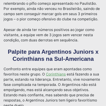
relembrando o pífio começo apresentado no Paulistão.
Por exemplo, ainda não venceu no Brasileirão, saindo de
campo sem conseguir marcar gols em seus 3 primeiros
jogos – o pior começo ofensivo do clube na competição.
Apesar de ainda ter números positivos ao jogar como
visitante, a equipe vem de 3 jogos sem vencer nesta
condição, com duas derrotas em sequência.
Palpite para Argentinos Juniors x
Corinthians na
Sul-Americana
Confronto entre equipes que eram apontadas como
favoritos neste grupo. O
Corinthians
está fazendo a sua
parte, estando na liderança. Entretanto, vive novamente
fase complicada na temporada. O Argentinos não está
empolgando, mas está alcançando seus objetivos.
Estando mais confiante, mas sabendo que precisa de
respostas, o Argentinos Juniors tem ligeiro favoritismo
neste duelo.