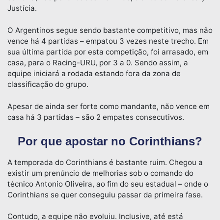
Justícia.
O Argentinos segue sendo bastante competitivo, mas não
vence há 4 partidas – empatou 3 vezes neste trecho. Em
sua última partida por esta competição, foi arrasado, em
casa, para o Racing-URU, por 3 a 0. Sendo assim, a
equipe iniciará a rodada estando fora da zona de
classificação do grupo.
Apesar de ainda ser forte como mandante, não vence em
casa há 3 partidas – são 2 empates consecutivos.
Por que apostar no Corinthians?
A temporada do Corinthians é bastante ruim. Chegou a
existir um prenúncio de melhorias sob o comando do
técnico Antonio Oliveira, ao fim do seu estadual – onde o
Corinthians se quer conseguiu passar da primeira fase.
Contudo, a equipe não evoluiu. Inclusive, até está