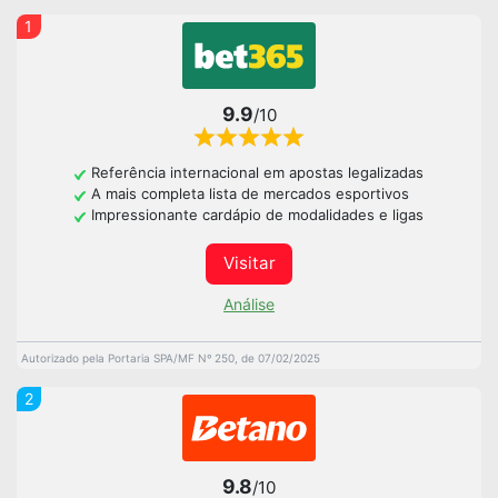
1
9.9
/10
Referência internacional em apostas legalizadas
A mais completa lista de mercados esportivos
Impressionante cardápio de modalidades e ligas
Visitar
Análise
Autorizado pela Portaria SPA/MF Nº 250, de 07/02/2025
2
9.8
/10