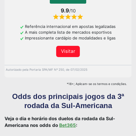
9.9
/10
Referência internacional em apostas legalizadas
A mais completa lista de mercados esportivos
Impressionante cardápio de modalidades e ligas
Visitar
Autorizado pela Portaria SPA/MF Nº 250, de 07/02/2025
*18+; Aplicam-se os termos e condições.
Odds dos principais jogos da 3ª
rodada da Sul-Americana
Veja o dia e horário dos duelos da rodada da Sul-
Americana nos odds do
Bet365
: