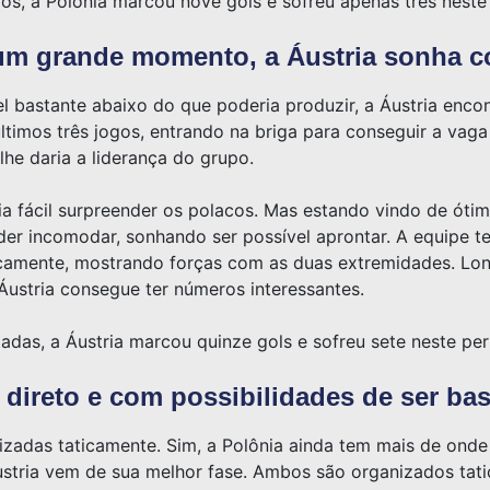
os, a Polônia marcou nove gols e sofreu apenas três neste
um grande momento, a Áustria sonha c
 bastante abaixo do que poderia produzir, a Áustria encon
ltimos três jogos, entrando na briga para conseguir a vaga
lhe daria a liderança do grupo.
ria fácil surpreender os polacos. Mas estando vindo de óti
oder incomodar, sonhando ser possível aprontar. A equipe 
icamente, mostrando forças com as duas extremidades. Lon
Áustria consegue ter números interessantes.
tadas, a Áustria marcou quinze gols e sofreu sete neste per
 direto e com possibilidades de ser bas
izadas taticamente. Sim, a Polônia ainda tem mais de onde 
stria vem de sua melhor fase. Ambos são organizados ta