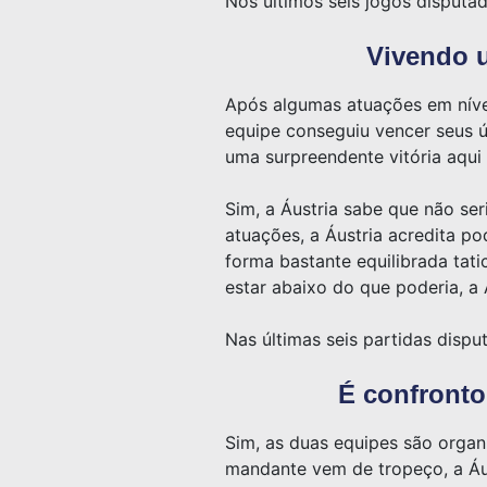
Nos últimos seis jogos disputad
Vivendo 
Após algumas atuações em nível
equipe conseguiu vencer seus ú
uma surpreendente vitória aqui 
Sim, a Áustria sabe que não se
atuações, a Áustria acredita p
forma bastante equilibrada tat
estar abaixo do que poderia, a 
Nas últimas seis partidas dispu
É confronto
Sim, as duas equipes são organ
mandante vem de tropeço, a Áu