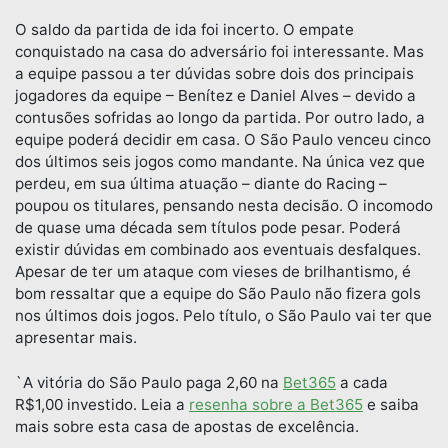
O saldo da partida de ida foi incerto. O empate
conquistado na casa do adversário foi interessante. Mas
a equipe passou a ter dúvidas sobre dois dos principais
jogadores da equipe – Benítez e Daniel Alves – devido a
contusões sofridas ao longo da partida. Por outro lado, a
equipe poderá decidir em casa. O São Paulo venceu cinco
dos últimos seis jogos como mandante. Na única vez que
perdeu, em sua última atuação – diante do Racing –
poupou os titulares, pensando nesta decisão. O incomodo
de quase uma década sem títulos pode pesar. Poderá
existir dúvidas em combinado aos eventuais desfalques.
Apesar de ter um ataque com vieses de brilhantismo, é
bom ressaltar que a equipe do São Paulo não fizera gols
nos últimos dois jogos. Pelo título, o São Paulo vai ter que
apresentar mais.
`A vitória do São Paulo paga 2,60 na
Bet365
a cada
R$1,00 investido. Leia a
resenha sobre a Bet365
e saiba
mais sobre esta casa de apostas de excelência.