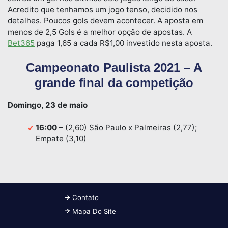
Acredito que tenhamos um jogo tenso, decidido nos
detalhes. Poucos gols devem acontecer. A aposta em
menos de 2,5 Gols é a melhor opção de apostas. A
Bet365
paga 1,65 a cada R$1,00 investido nesta aposta.
Campeonato Paulista 2021 – A
grande final da competição
Domingo, 23 de maio
16:00 –
(2,60) São Paulo x Palmeiras (2,77);
Empate (3,10)
Contato
Mapa Do Site