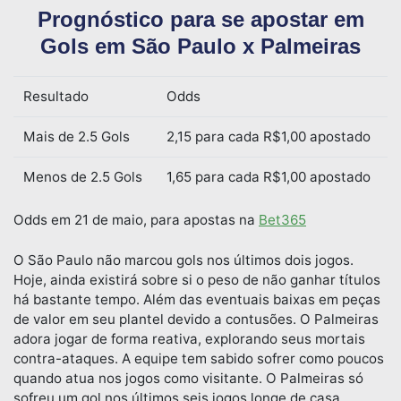
Prognóstico para se apostar em
Gols em São Paulo x Palmeiras
Resultado
Odds
Mais de 2.5 Gols
2,15 para cada R$1,00 apostado
Menos de 2.5 Gols
1,65 para cada R$1,00 apostado
Odds em 21 de maio, para apostas na
Bet365
O São Paulo não marcou gols nos últimos dois jogos.
Hoje, ainda existirá sobre si o peso de não ganhar títulos
há bastante tempo. Além das eventuais baixas em peças
de valor em seu plantel devido a contusões. O Palmeiras
adora jogar de forma reativa, explorando seus mortais
contra-ataques. A equipe tem sabido sofrer como poucos
quando atua nos jogos como visitante. O Palmeiras só
sofreu um gol nos últimos seis jogos longe de casa.