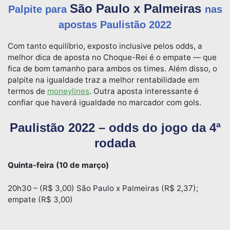
São Paulo x Palmeiras
Palpite para
nas
apostas Paulistão 2022
Com tanto equilíbrio, exposto inclusive pelos odds, a
melhor dica de aposta no Choque-Rei é o empate — que
fica de bom tamanho para ambos os times. Além disso, o
palpite na igualdade traz a melhor rentabilidade em
termos de
moneylines
. Outra aposta interessante é
confiar que haverá igualdade no marcador com gols.
Paulistão 2022 – odds do jogo da 4ª
rodada
Quinta-feira (10 de março)
20h30 – (R$ 3,00) São Paulo x Palmeiras (R$ 2,37);
empate (R$ 3,00)