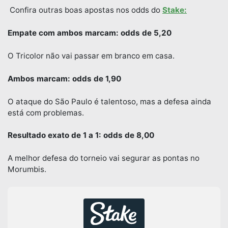
Confira outras boas apostas nos odds do
Stake:
Empate com ambos marcam: odds de 5,20
O Tricolor não vai passar em branco em casa.
Ambos marcam: odds de 1,90
O ataque do São Paulo é talentoso, mas a defesa ainda
está com problemas.
Resultado exato de 1 a 1: odds de 8,00
A melhor defesa do torneio vai segurar as pontas no
Morumbis.