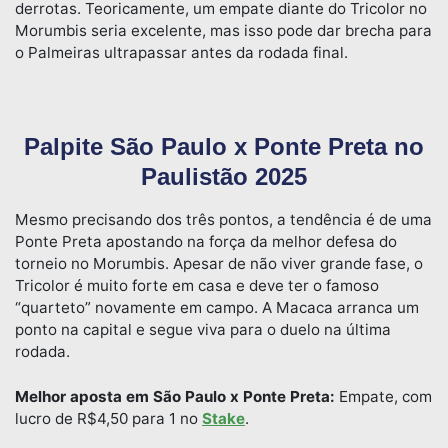
derrotas. Teoricamente, um empate diante do Tricolor no
Morumbis seria excelente, mas isso pode dar brecha para
o Palmeiras ultrapassar antes da rodada final.
Palpite São Paulo x Ponte Preta no
Paulistão 2025
Mesmo precisando dos três pontos, a tendência é de uma
Ponte Preta apostando na força da melhor defesa do
torneio no Morumbis. Apesar de não viver grande fase, o
Tricolor é muito forte em casa e deve ter o famoso
“quarteto” novamente em campo. A Macaca arranca um
ponto na capital e segue viva para o duelo na última
rodada.
Melhor aposta em São Paulo x Ponte Preta:
Empate, com
lucro de R$4,50 para 1 no
Stake
.