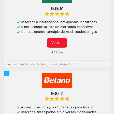
9.9
/10
Referência internacional em apostas legalizadas
A mais completa lista de mercados esportivos
Impressionante cardápio de modalidades e ligas
Visitar
Análise
Autorizado pela Portaria SPA/MF Nº 250, de 07/02/2025
2
9.8
/10
As melhores cotações turbinadas para futebol
Retornos antecipados em diversas modalidades