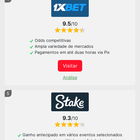
9.5
/10
Odds competitivas
Ampla variedade de mercados
Pagamentos em até duas horas via Pix
Visitar
Análise
5
9.3
/10
Ganho antecipado em vários eventos selecionados