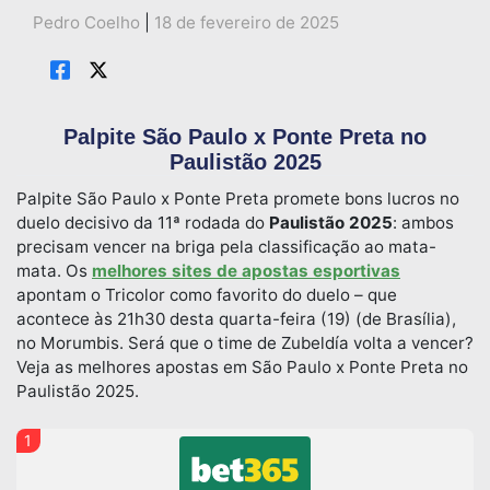
Pedro Coelho
|
18 de fevereiro de 2025
Palpite São Paulo x Ponte Preta no
Paulistão 2025
Palpite São Paulo x Ponte Preta promete bons lucros no
duelo decisivo da 11ª rodada do
Paulistão 2025
: ambos
precisam vencer na briga pela classificação ao mata-
mata. Os
melhores sites de apostas esportivas
apontam o Tricolor como favorito do duelo – que
acontece às 21h30 desta quarta-feira (19) (de Brasília),
no Morumbis. Será que o time de Zubeldía volta a vencer?
Veja as melhores apostas em São Paulo x Ponte Preta no
Paulistão 2025.
1