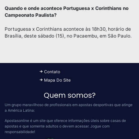
Quando e onde acontece Portuguesa x Corinthians no
Campeonato Paulista?
Portuguesa x Corinthians acontece às 18h30, horário de
Brasília, deste sábado (15), no Pacaembu, em São Paulo.
Contato
Mapa Do Site
Quem somos?
Um grupo maravilhoso de profissionais em apostas desportivas que atinge
a América Latina:
Apostasonline é um site que oferece informações úteis sobre casas de
apostas e que somente adultos o devem acessar.
Jogue com
responsabilidade!