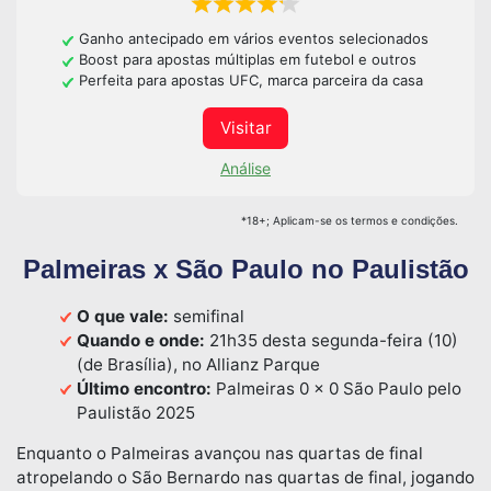
Ganho antecipado em vários eventos selecionados
Boost para apostas múltiplas em futebol e outros
Perfeita para apostas UFC, marca parceira da casa
Visitar
Análise
*18+; Aplicam-se os termos e condições.
Palmeiras x São Paulo no Paulistão
O que vale:
semifinal
Quando e onde:
21h35 desta segunda-feira (10)
(de Brasília), no Allianz Parque
Último encontro:
Palmeiras 0 x 0 São Paulo pelo
Paulistão 2025
Enquanto o Palmeiras avançou nas quartas de final
atropelando o São Bernardo nas quartas de final, jogando