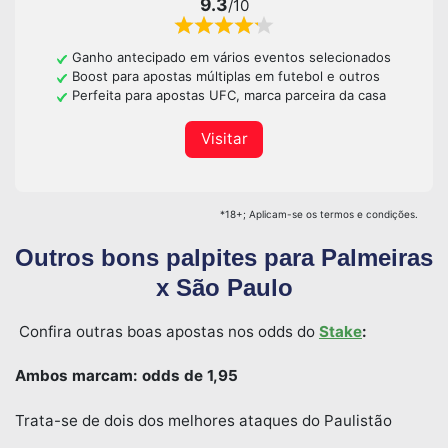
9.3
/10
Ganho antecipado em vários eventos selecionados
Boost para apostas múltiplas em futebol e outros
Perfeita para apostas UFC, marca parceira da casa
Visitar
*18+; Aplicam-se os termos e condições.
Outros bons palpites para Palmeiras
x São Paulo
Confira outras boas apostas nos odds do
Stake
:
Ambos marcam: odds de 1,95
Trata-se de dois dos melhores ataques do Paulistão