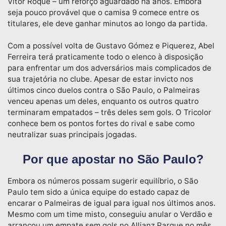
Vitor Roque – um reforço aguardado há anos. Embora
seja pouco provável que o camisa 9 comece entre os
titulares, ele deve ganhar minutos ao longo da partida.
Com a possível volta de Gustavo Gómez e Piquerez, Abel
Ferreira terá praticamente todo o elenco à disposição
para enfrentar um dos adversários mais complicados de
sua trajetória no clube. Apesar de estar invicto nos
últimos cinco duelos contra o São Paulo, o Palmeiras
venceu apenas um deles, enquanto os outros quatro
terminaram empatados – três deles sem gols. O Tricolor
conhece bem os pontos fortes do rival e sabe como
neutralizar suas principais jogadas.
Por que apostar no São Paulo?
Embora os números possam sugerir equilíbrio, o São
Paulo tem sido a única equipe do estado capaz de
encarar o Palmeiras de igual para igual nos últimos anos.
Mesmo com um time misto, conseguiu anular o Verdão e
arrancou um empate sem gols no Allianz Parque no mês