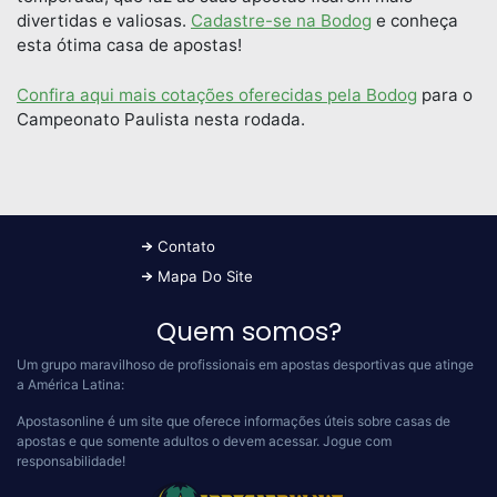
divertidas e valiosas.
Cadastre-se na Bodog
e conheça
esta ótima casa de apostas!
Confira aqui mais cotações oferecidas pela Bodog
para o
Campeonato Paulista nesta rodada.
Contato
Mapa Do Site
Quem somos?
Um grupo maravilhoso de profissionais em apostas desportivas que atinge
a América Latina:
Apostasonline é um site que oferece informações úteis sobre casas de
apostas e que somente adultos o devem acessar.
Jogue com
responsabilidade!