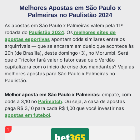
Melhores Apostas em São Paulo x
Palmeiras no Paulistão 2024
As apostas em São Paulo x Palmeiras valem pela 11ª
rodada do
Paulistão 2024
. Os
melhores sites de
apostas esportivas
apontam odds similares entre os
arquirrivais — que se encaram em duelo que acontece às
20h (de Brasília), deste domingo (3), no Morumbi. Será
que o Tricolor fará valer o fator casa ou o Verdão
capitalizará com o início de crise dos mandantes? Veja as
melhores apostas para São Paulo x Palmeiras no
Paulistão.
Melhor aposta em São Paulo x Palmeiras
:
empate, com
odds a 3,10 no
Parimatch
. Ou seja, a casa de apostas
paga R$ 3,10 para cada R$ 1,00 que você investir nas
apostas em futebol
.
1