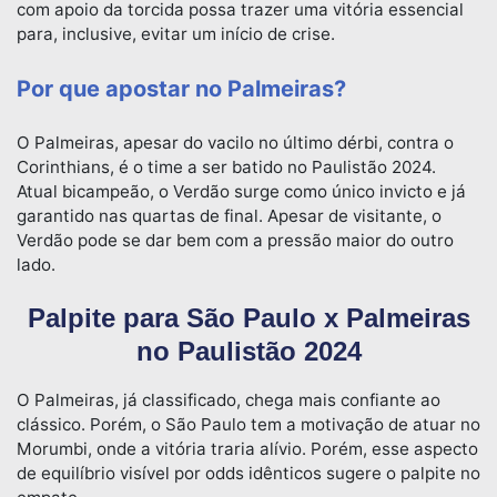
com apoio da torcida possa trazer uma vitória essencial
para, inclusive, evitar um início de crise.
Por que apostar no Palmeiras?
O Palmeiras, apesar do vacilo no último dérbi, contra o
Corinthians, é o time a ser batido no Paulistão 2024.
Atual bicampeão, o Verdão surge como único invicto e já
garantido nas quartas de final. Apesar de visitante, o
Verdão pode se dar bem com a pressão maior do outro
lado.
Palpite para São Paulo x Palmeiras
no Paulistão 2024
O Palmeiras, já classificado, chega mais confiante ao
clássico
. Porém, o São Paulo tem a motivação de atuar no
Morumbi, onde a vitória traria alívio. Porém, esse aspecto
de equilíbrio visível por odds idênticos sugere o palpite no