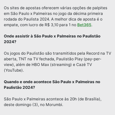
Os sites de apostas oferecem várias opções de palpites
em São Paulo x Palmeiras no jogo da décima primeira
rodada do Paulista 2024. A melhor dica de aposta é o
empate, com lucro de R$ 3,10 para 1 no
Bet365
.
Onde assistir à São Paulo x Palmeiras no Paulistão
2024?
Os jogos do Paulistão são transmitidos pela Record na TV
aberta, TNT na TV fechada, Paulistão Play (pay-per-
view), além de HBO Max (streaming) e Cazé TV
(YouTube).
Quando e onde acontece São Paulo x Palmeiras no
Paulistão 2024
?
São Paulo x Palmeiras acontece às 20h (de Brasília),
deste domingo (3), no Morumbi.