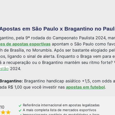
Apostas em São Paulo x Bragantino no Paul
antino, pela 9ª rodada do Campeonato Paulista 2024, marc
tes de apostas esportivas
apontam o São Paulo como favor
8h de Brasília, no Morumbis. Após ser bastante elogiado 
os, ligando o sinal de alerta. Enquanto o Braga vem para e
á a recuperação ou o Bragantino mantém seu ritmo forte? 
istão
2024.
Bragantino:
Bragantino handicap asiático +1,5, com odds 
ada R$ 1,00 que você investir nas
apostas em futebol
.
Referência internacional em apostas legalizadas
/10
A mais completa lista de mercados esportivos
Impressionante cardápio de modalidades e ligas