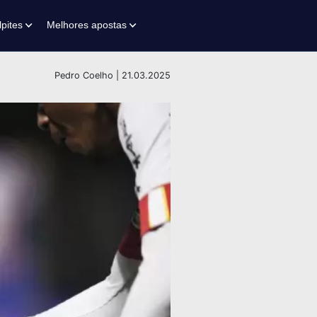
lpites
Melhores apostas
Pedro Coelho | 21.03.2025