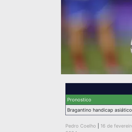
Pronostico
Bragantino handicap asiático
Pedro Coelho
|
16 de feverei