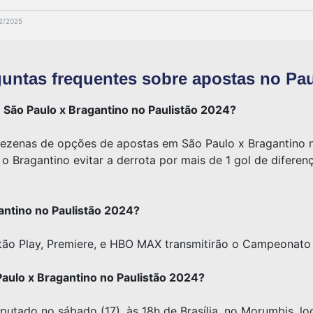
02/2025
untas frequentes sobre apostas no Pau
 São Paulo x Bragantino no Paulistão 2024
?
dezenas de opções de apostas em São Paulo x Bragantino 
o Bragantino evitar a derrota por mais de 1 gol de diferen
antino no Paulistão 2024?
tão Play, Premiere, e HBO MAX transmitirão o Campeonato 
aulo x Bragantino
no Paulistão 2024?
sputado no sábado (17), às 18h de Brasília, no Morumbis, l