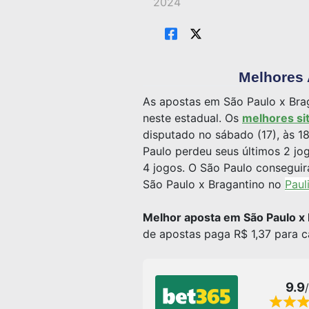
2024
Melhores 
As apostas em São Paulo x Brag
neste estadual. Os
melhores si
disputado no sábado (17), às 1
Paulo perdeu seus últimos 2 jog
4 jogos. O São Paulo conseguir
São Paulo x Bragantino no
Paul
Melhor aposta em São Paulo x 
de apostas paga R$ 1,37 para c
9.9