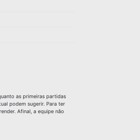
anto as primeiras partidas
ual podem sugerir. Para ter
ender. Afinal, a equipe não