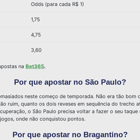
Odds (para cada R$ 1)
1,75
4,75
3,60
 apostas na
Bet365
.
Por que apostar no São Paulo?
emasiados neste começo de temporada. Não era tão bom qu
o ruim, quanto os dois reveses em sequência do trecho at
uperação, o São Paulo precisa voltar a fazer o seu taque r
jogos, onde não conquistou pontos.
Por que apostar no Bragantino?