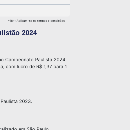
*18+; Aplicam-se os termos e condições.
listão 2024
no Campeonato Paulista 2024.
ça, com lucro de R$ 1,37 para 1
Paulista 2023.
ocalizado em São Paulo