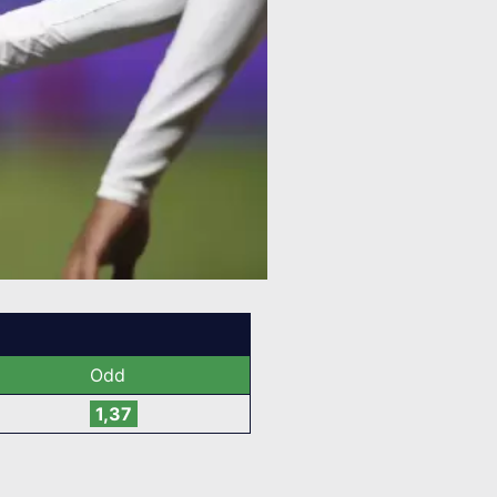
Odd
1,37