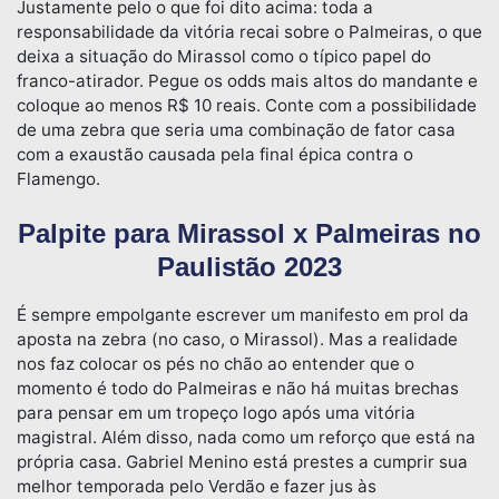
Justamente pelo o que foi dito acima: toda a
responsabilidade da vitória recai sobre o Palmeiras, o que
deixa a situação do Mirassol como o típico papel do
franco-atirador. Pegue os odds mais altos do mandante e
coloque ao menos R$ 10 reais. Conte com a possibilidade
de uma zebra que seria uma combinação de fator casa
com a exaustão causada pela final épica contra o
Flamengo.
Palpite para Mirassol x Palmeiras no
Paulistão 2023
É sempre empolgante escrever um manifesto em prol da
aposta na zebra (no caso, o Mirassol). Mas a realidade
nos faz colocar os pés no chão ao entender que o
momento é todo do Palmeiras e não há muitas brechas
para pensar em um tropeço logo após uma vitória
magistral. Além disso, nada como um reforço que está na
própria casa. Gabriel Menino está prestes a cumprir sua
melhor temporada pelo Verdão e fazer jus às