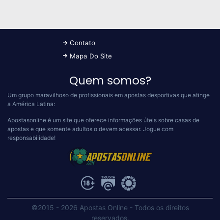
Contato
Mapa Do Site
Quem somos?
Um grupo maravilhoso de profissionais em apostas desportivas que atinge
a América Latina:
Apostasonline é um site que oferece informações úteis sobre casas de
apostas e que somente adultos o devem acessar.
Jogue com
responsabilidade!
©2015 - 2026 Apostas Online
-
Todos os direitos
reservados.