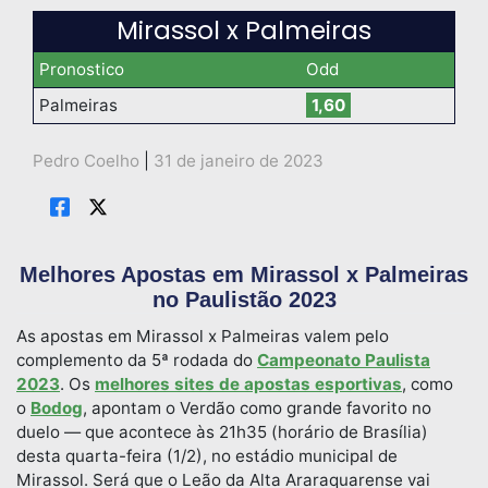
Mirassol x Palmeiras
Pronostico
Odd
Palmeiras
1,60
Pedro Coelho
|
31 de janeiro de 2023
Melhores Apostas em Mirassol x Palmeiras
no Paulistão 2023
As apostas em Mirassol x Palmeiras valem pelo
complemento da 5ª rodada do
Campeonato Paulista
2023
. Os
melhores sites de apostas esportivas
, como
o
Bodog
, apontam o Verdão como grande favorito no
duelo — que acontece às 21h35 (horário de Brasília)
desta quarta-feira (1/2), no estádio municipal de
Mirassol. Será que o Leão da Alta Araraquarense vai