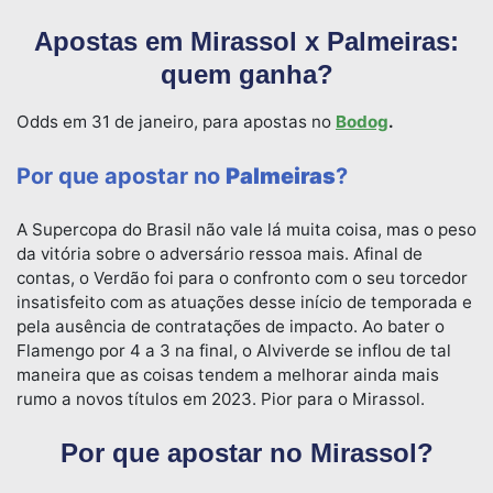
Apostas em Mirassol x Palmeiras
:
quem ganha?
Odds em 31 de janeiro, para apostas no
Bodog
.
Por que apostar no
Palmeiras
?
A Supercopa do Brasil não vale lá muita coisa, mas o peso
da vitória sobre o adversário ressoa mais. Afinal de
contas, o Verdão foi para o confronto com o seu torcedor
insatisfeito com as atuações desse início de temporada e
pela ausência de contratações de impacto. Ao bater o
Flamengo por 4 a 3 na final, o Alviverde se inflou de tal
maneira que as coisas tendem a melhorar ainda mais
rumo a novos títulos em 2023. Pior para o Mirassol.
Por que apostar no Mirassol?