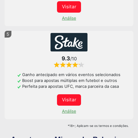
Visitar
Análise
5
9.3
/10
Ganho antecipado em vários eventos selecionados
Boost para apostas múltiplas em futebol e outros
Perfeita para apostas UFC, marca parceira da casa
Visitar
Análise
*18+; Aplicam-se os termos e condições.