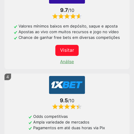
9.7
/10
Valores mínimos baixos em depósito, saque e aposta
Apostas ao vivo com muitos recursos e jogo no vídeo
Chance de ganhar free bets em diversas competições
Visitar
Análise
4
9.5
/10
Odds competitivas
Ampla variedade de mercados
Pagamentos em até duas horas via Pix