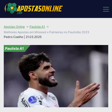
Apostas Online
Paulista A1
Melhores Apostas em Mirassol x Palmeiras no Paulistão 2023
Pedro Coelho | 21.03.2025
Paulista A1