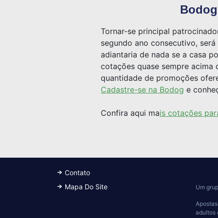
Bodog,
Tornar-se principal patrocinad
segundo ano consecutivo, será 
adiantaria de nada se a casa p
cotações quase sempre acima do
quantidade de promoções oferec
Cadastre-se na Bodog
e conheç
Confira aqui ma
is cotações pa
Contato
Mapa Do Site
Um grup
Apostas
adultos