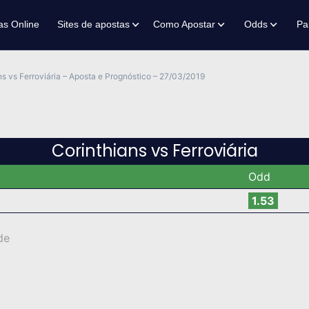
as Online
Sites de apostas
Como Apostar
Odds
Pa
ns vs Ferroviária – Aposta e Prognóstico – 27/03/2019
Corinthians vs Ferroviária
Odd
1.53
de