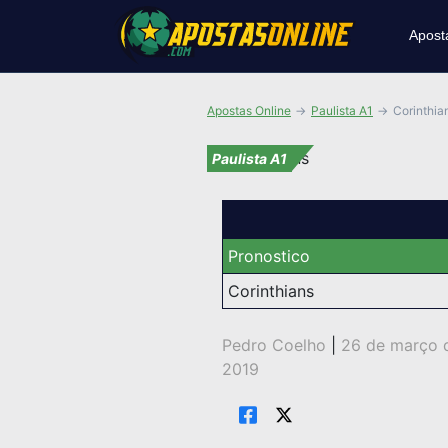
Apost
Apostas Online
Paulista A1
Corinthia
Paulista A1
Pronostico
Corinthians
Pedro Coelho
|
26 de março 
2019