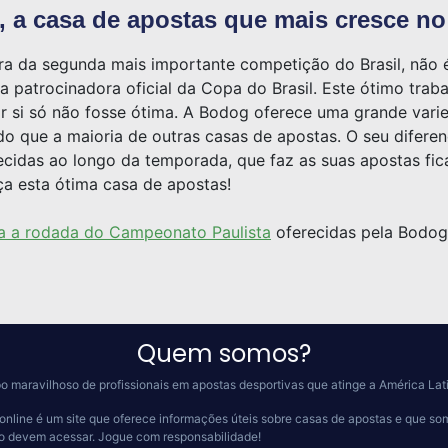
 a casa de apostas que mais cresce no 
ora da segunda mais importante competição do Brasil, não 
a patrocinadora oficial da Copa do Brasil. Este ótimo trab
or si só não fosse ótima. A Bodog oferece uma grande va
 que a maioria de outras casas de apostas. O seu diferenc
idas ao longo da temporada, que faz as suas apostas fica
a esta ótima casa de apostas!
ra a rodada do Campeonato Paulista
oferecidas pela Bodog
Quem somos?
o maravilhoso de profissionais em apostas desportivas que atinge a América Lat
online é um site que oferece informações úteis sobre casas de apostas e que so
 o devem acessar.
Jogue com responsabilidade!