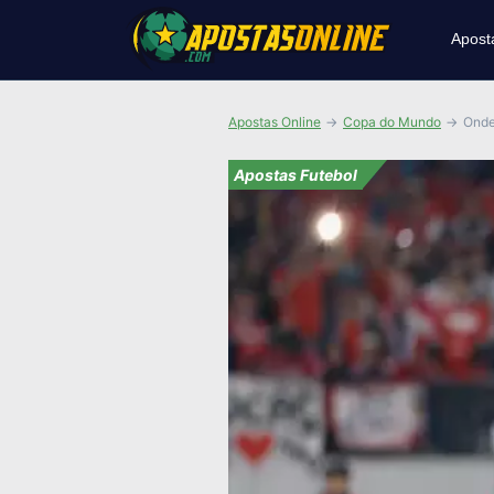
Apost
Apostas Online
Copa do Mundo
Onde
Apostas Futebol