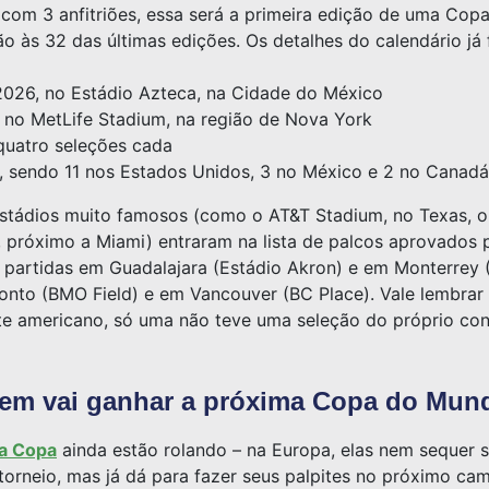
 com 3 anfitriões, essa será a primeira edição de uma Copa
o às 32 das últimas edições. Os detalhes do calendário já
2026, no Estádio Azteca, na Cidade do México
 no MetLife Stadium, na região de Nova York
 quatro seleções cada
, sendo 11 nos Estados Unidos, 3 no México e 2 no Canadá
stádios muito famosos (como o AT&T Stadium, no Texas, o 
 próximo a Miami) entraram na lista de palcos aprovados
á partidas em Guadalajara (Estádio Akron) e em Monterrey
onto (BMO Field) e em Vancouver (BC Place). Vale lembrar
te americano, só uma não teve uma seleção do próprio c
em vai ganhar a próxima Copa do Mun
da Copa
ainda estão rolando – na Europa, elas nem sequer s
torneio, mas já dá para fazer seus palpites no próximo ca