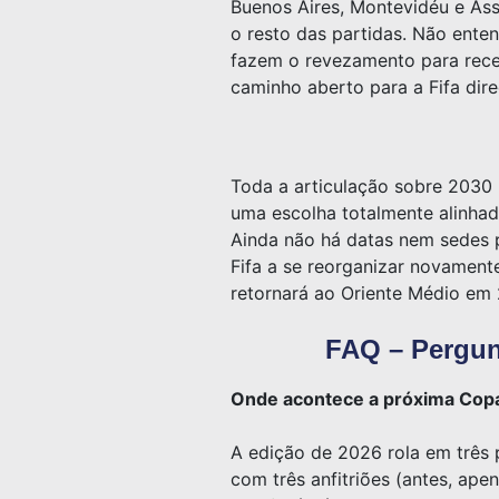
Buenos Aires, Montevidéu e As
o resto das partidas. Não ente
fazem o revezamento para receb
caminho aberto para a Fifa dir
Toda a articulação sobre 2030 
uma escolha totalmente alinhada
Ainda não há datas nem sedes p
Fifa a se reorganizar novamente
retornará ao Oriente Médio em
FAQ – Pergun
Onde acontece a próxima Cop
A edição de 2026 rola em três 
com três anfitriões (antes, ape