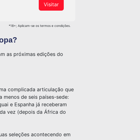
Visitar
*18+; Aplicam-se os termos e condições.
Copa?
ram as próximas edições do
 uma complicada articulação que
da menos de seis países-sede:
uguai e Espanha já receberam
da vez (depois da África do
 suas seleções acontecendo em