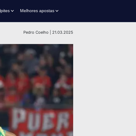
lpites
Melhores apostas
Pedro Coelho | 21.03.2025