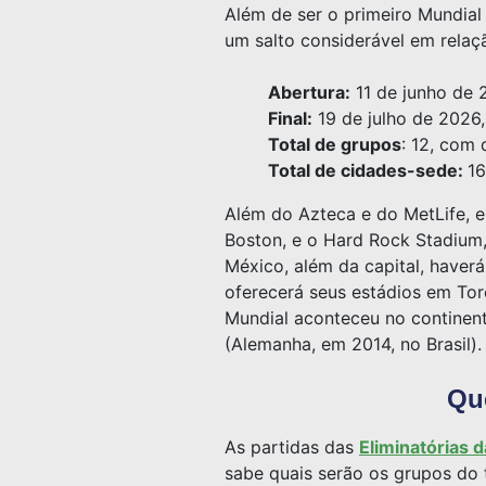
Além de ser o primeiro Mundial
um salto considerável em relaçã
Abertura:
11 de junho de 
Final:
19 de julho de 2026,
Total de grupos
: 12, com
Total de cidades-sede:
16
Além do Azteca e do MetLife, e
Boston, e o Hard Rock Stadium,
México, além da capital, haver
oferecerá seus estádios em Tor
Mundial aconteceu no continen
(Alemanha, em 2014, no Brasil).
Qu
As partidas das
Eliminatórias 
sabe quais serão os grupos do 