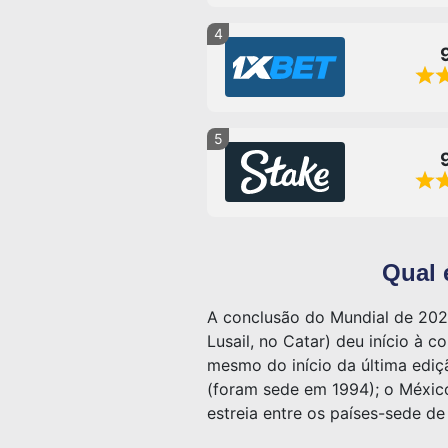
4
5
Qual 
A conclusão do Mundial de 2022
Lusail, no Catar) deu início à 
mesmo do início da última ediç
(foram sede em 1994); o México
estreia entre os países-sede d