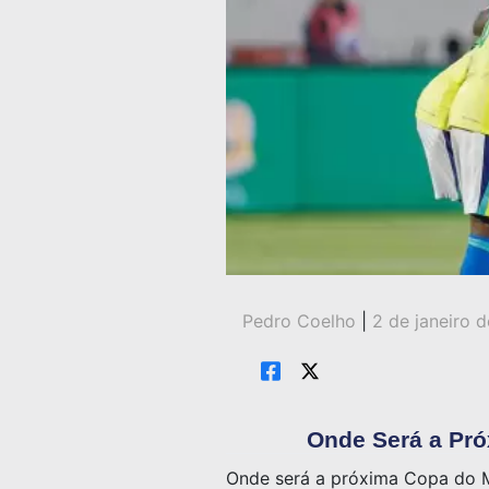
Pedro Coelho
|
2 de janeiro 
Onde Será a Pr
Onde será a próxima Copa do M