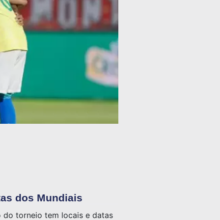
as dos Mundiais
do torneio tem locais e datas