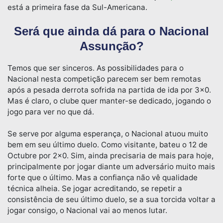
está a primeira fase da Sul-Americana.
Será que ainda dá para o Nacional
Assunção?
Temos que ser sinceros. As possibilidades para o
Nacional nesta competição parecem ser bem remotas
após a pesada derrota sofrida na partida de ida por 3×0.
Mas é claro, o clube quer manter-se dedicado, jogando o
jogo para ver no que dá.
Se serve por alguma esperança, o Nacional atuou muito
bem em seu último duelo. Como visitante, bateu o 12 de
Octubre por 2×0. Sim, ainda precisaria de mais para hoje,
principalmente por jogar diante um adversário muito mais
forte que o último. Mas a confiança não vê qualidade
técnica alheia. Se jogar acreditando, se repetir a
consistência de seu último duelo, se a sua torcida voltar a
jogar consigo, o Nacional vai ao menos lutar.