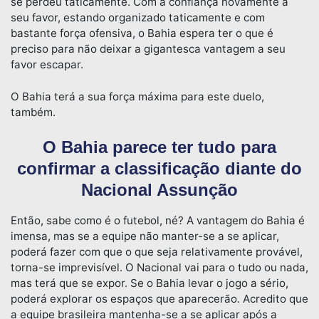
se perdeu taticamente. Com a confiança novamente a
seu favor, estando organizado taticamente e com
bastante força ofensiva, o Bahia espera ter o que é
preciso para não deixar a gigantesca vantagem a seu
favor escapar.
O Bahia terá a sua força máxima para este duelo,
também.
O Bahia parece ter tudo para
confirmar a classificação diante do
Nacional Assunção
Então, sabe como é o futebol, né? A vantagem do Bahia é
imensa, mas se a equipe não manter-se a se aplicar,
poderá fazer com que o que seja relativamente provável,
torna-se imprevisível. O Nacional vai para o tudo ou nada,
mas terá que se expor. Se o Bahia levar o jogo a sério,
poderá explorar os espaços que aparecerão. Acredito que
a equipe brasileira mantenha-se a se aplicar após a