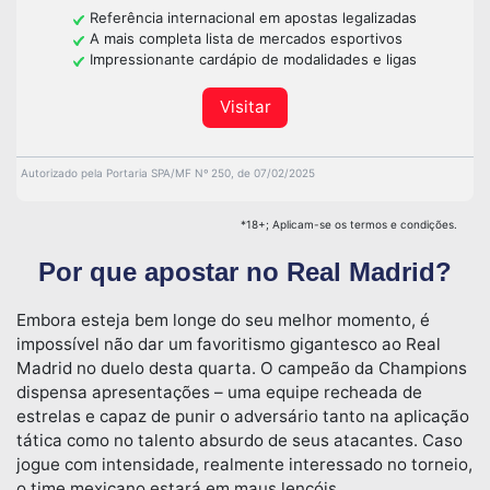
Referência internacional em apostas legalizadas
A mais completa lista de mercados esportivos
Impressionante cardápio de modalidades e ligas
Visitar
Autorizado pela Portaria SPA/MF Nº 250, de 07/02/2025
*18+; Aplicam-se os termos e condições.
Por que apostar no Real Madrid?
Embora esteja bem longe do seu melhor momento, é
impossível não dar um favoritismo gigantesco ao Real
Madrid no duelo desta quarta. O campeão da Champions
dispensa apresentações – uma equipe recheada de
estrelas e capaz de punir o adversário tanto na aplicação
tática como no talento absurdo de seus atacantes. Caso
jogue com intensidade, realmente interessado no torneio,
o time mexicano estará em maus lençóis.