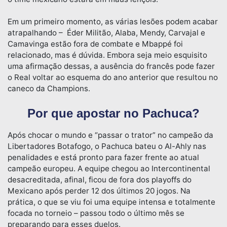
Em um primeiro momento, as várias lesões podem acabar
atrapalhando – Éder Militão, Alaba, Mendy, Carvajal e
Camavinga estão fora de combate e Mbappé foi
relacionado, mas é dúvida. Embora seja meio esquisito
uma afirmação dessas, a ausência do francês pode fazer
o Real voltar ao esquema do ano anterior que resultou no
caneco da Champions.
Por que apostar no Pachuca?
Após chocar o mundo e “passar o trator” no campeão da
Libertadores Botafogo, o Pachuca bateu o Al-Ahly nas
penalidades e está pronto para fazer frente ao atual
campeão europeu. A equipe chegou ao Intercontinental
desacreditada, afinal, ficou de fora dos playoffs do
Mexicano após perder 12 dos últimos 20 jogos. Na
prática, o que se viu foi uma equipe intensa e totalmente
focada no torneio – passou todo o último mês se
preparando para esses duelos.