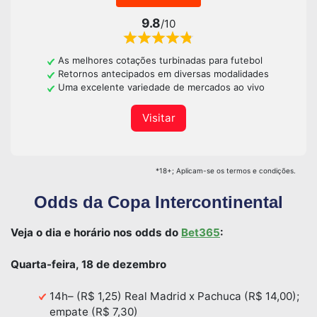
9.8
/10
As melhores cotações turbinadas para futebol
Retornos antecipados em diversas modalidades
Uma excelente variedade de mercados ao vivo
Visitar
*18+; Aplicam-se os termos e condições.
Odds da Copa Intercontinental
Veja o dia e horário nos odds do
Bet365
:
Quarta-feira, 18 de dezembro
14h– (R$ 1,25) Real Madrid x Pachuca (R$ 14,00);
empate (R$ 7,30)