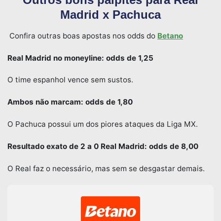
Madrid x Pachuca
Confira outras boas apostas nos odds do
Betano
Real Madrid no moneyline: odds de 1,25
O time espanhol vence sem sustos.
Ambos não marcam: odds de 1,80
O Pachuca possui um dos piores ataques da Liga MX.
Resultado exato de 2 a 0 Real Madrid: odds de 8,00
O Real faz o necessário, mas sem se desgastar demais.