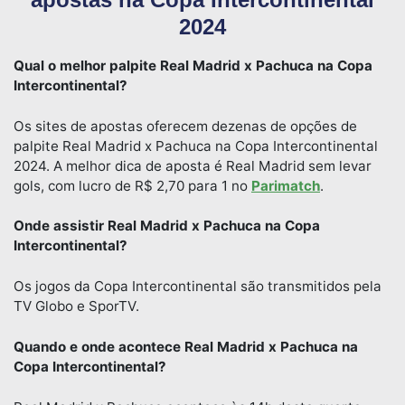
2024
Qual o melhor palpite Real Madrid x Pachuca na Copa
Intercontinental?
Os sites de apostas oferecem dezenas de opções de
palpite Real Madrid x Pachuca na Copa Intercontinental
2024. A melhor dica de aposta é Real Madrid sem levar
gols, com lucro de R$ 2,70 para 1 no
Parimatch
.
Onde assistir Real Madrid x Pachuca na Copa
Intercontinental?
Os jogos da Copa Intercontinental são transmitidos pela
TV Globo e SporTV.
Quando e onde acontece Real Madrid x Pachuca na
Copa Intercontinental?