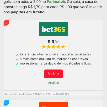
gols, com odds a 2,00 no
Parimatch
. Ou seja, a casa de
apostas paga R$ 1,70 para cada R$ 1,00 que você investir
nos
palpites em futebol
.
1
9.9
/10
Referência internacional em apostas legalizadas
A mais completa lista de mercados esportivos
Impressionante cardápio de modalidades e ligas
Visitar
Análise
Autorizado pela Portaria SPA/MF Nº 250, de 07/02/2025
2