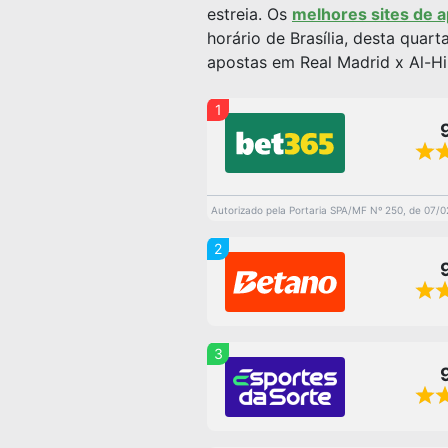
estreia. Os
melhores sites de a
horário de Brasília, desta quar
apostas em Real Madrid x Al-Hi
1
Autorizado pela Portaria SPA/MF Nº 250, de 07/
2
3