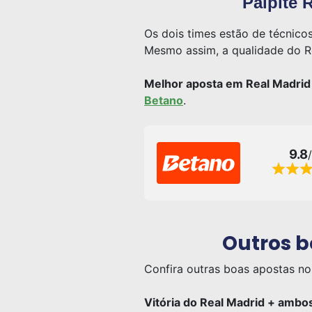
Palpite 
Os dois times estão de técnico
Mesmo assim, a qualidade do Re
Melhor aposta em Real Madrid x
Betano
.
9.8
Outros b
Confira outras boas apostas n
Vitória do Real Madrid + amb