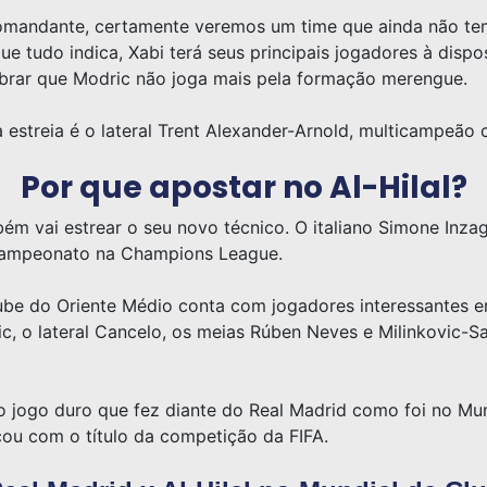
 comandante, certamente veremos um time que ainda não te
e tudo indica, Xabi terá seus principais jogadores à dispos
mbrar que Modric não joga mais pela formação merengue.
streia é o lateral Trent Alexander-Arnold, multicampeão co
Por que apostar no Al-Hilal?
m vai estrear o seu novo técnico. O italiano Simone Inzag
e-campeonato na Champions League.
lube do Oriente Médio conta com jogadores interessantes 
ic, o lateral Cancelo, os meias Rúben Neves e Milinkovic-S
o jogo duro que fez diante do Real Madrid como foi no Mu
ou com o título da competição da FIFA.