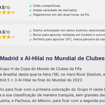
Odds competitivas
9.5
/10
Ampla variedade de mercados
Pagamentos em até duas horas via Pix
Ganho antecipado em vários eventos selecionad
9.3
/10
Boost para apostas múltiplas em futebol e outro
Perfeita para apostas UFC, marca parceira da ca
 Madrid x Al-Hilal no Mundial de Clubes
Grupo H da Copa do Mundo de Clubes da Fifa
e Brasília) desta quarta-feira (18), no Hard Rock Stadium,
rid 5 x 3 Al-Hilal na final do Mundial de 2023
ito para ficar com a primeira colocação do Grupo H neste
 a sua classificação de maneira tranquila, sem grandes de
ustria, e Pachuca, do México, para ficar com a segunda po