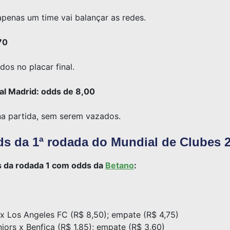
penas um time vai balançar as redes.
70
dos no placar final.
eal Madrid: odds de 8,00
a partida, sem serem vazados.
s da 1ª rodada do Mundial de Clubes 
os da rodada 1 com odds da
Betano
:
 x Los Angeles FC (R$ 8,50); empate (R$ 4,75)
iors x Benfica (R$ 1,85); empate (R$ 3,60)