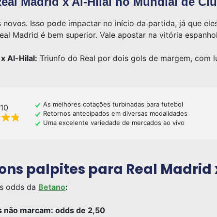
Real Madrid x Al-Hilal no Mundial de Cl
s novos. Isso pode impactar no início da partida, já que e
al Madrid é bem superior. Vale apostar na vitória espanho
 Al-Hilal:
Triunfo do Real por dois gols de margem, com l
As melhores cotações turbinadas para futebol
/10
Retornos antecipados em diversas modalidades
Uma excelente variedade de mercados ao vivo
ons palpites para Real Madrid x
os odds da
Betano
:
os não marcam: odds de 2,50