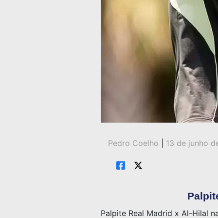
Pedro Coelho
|
13 de junho d
Palpit
Palpite Real Madrid x Al-Hilal