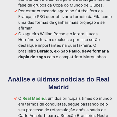
fase de grupos da Copa do Mundo de Clubes.
Por estar crescendo agora no futebol fora da
França, o PSG quer utilizar o torneio da Fifa como
uma das formas de ganhar mais projeção e se
afirmar.
O zagueiro Willian Pacho e o lateral Lucas
Hernández foram expulsos e por isso serão
desfalque importantes na quarta-feira. O
brasileiro
Beraldo, ex-São Paulo, deve formar a
dupla de zaga
com o compatriota Marquinhos.
Análise e últimas notícias do Real
Madrid
O
Real Madrid
, um dos principais times do mundo
em termos de conquistas, segue passando pelo
seu processo de reformulação após a saída de
Carlo Ancelotti para a Seleção Brasileira. Neste