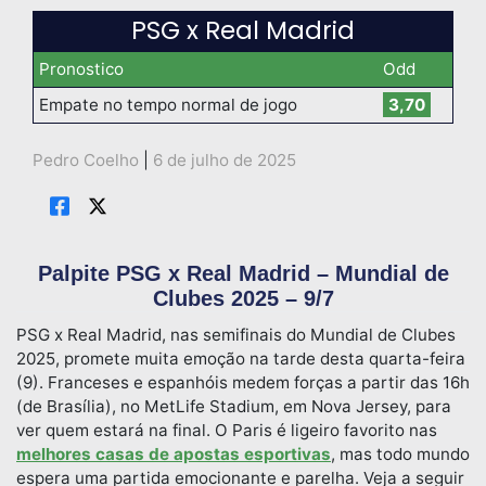
PSG x Real Madrid
Pronostico
Odd
Empate no tempo normal de jogo
3,70
Pedro Coelho
|
6 de julho de 2025
Palpite PSG x Real Madrid – Mundial de
Clubes 2025 – 9/7
PSG x Real Madrid, nas semifinais do Mundial de Clubes
2025, promete muita emoção na tarde desta quarta-feira
(9). Franceses e espanhóis medem forças a partir das 16h
(de Brasília), no MetLife Stadium, em Nova Jersey, para
ver quem estará na final. O Paris é ligeiro favorito nas
melhores casas de apostas esportivas
, mas todo mundo
espera uma partida emocionante e parelha. Veja a seguir