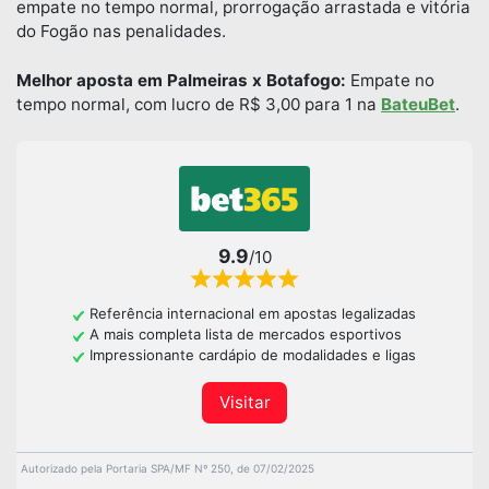
empate no tempo normal, prorrogação arrastada e vitória
do Fogão nas penalidades.
Melhor aposta em Palmeiras x Botafogo:
Empate no
tempo normal, com lucro de R$ 3,00 para 1 na
BateuBet
.
9.9
/10
Referência internacional em apostas legalizadas
A mais completa lista de mercados esportivos
Impressionante cardápio de modalidades e ligas
Visitar
Autorizado pela Portaria SPA/MF Nº 250, de 07/02/2025