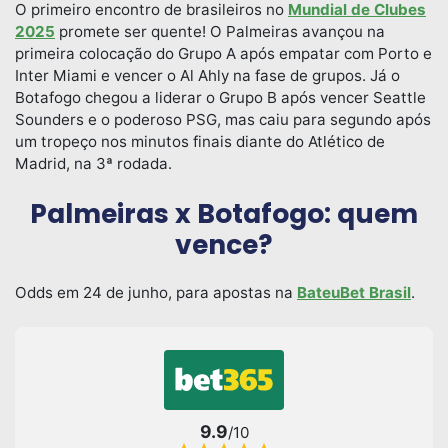
O primeiro encontro de brasileiros no
Mundial de Clubes
2025
promete ser quente! O Palmeiras avançou na
primeira colocação do Grupo A após empatar com Porto e
Inter Miami e vencer o Al Ahly na fase de grupos. Já o
Botafogo chegou a liderar o Grupo B após vencer Seattle
Sounders e o poderoso PSG, mas caiu para segundo após
um tropeço nos minutos finais diante do Atlético de
Madrid, na 3ª rodada.
Palmeiras x Botafogo: quem
vence?
Odds em 24 de junho, para apostas na
BateuBet Brasil
.
9.9
/10