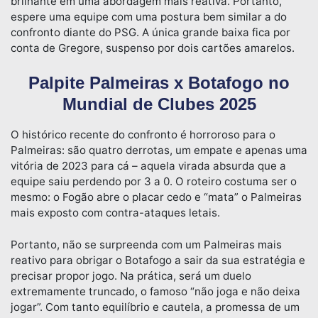
brilhante em uma abordagem mais reativa. Portanto,
espere uma equipe com uma postura bem similar a do
confronto diante do PSG. A única grande baixa fica por
conta de Gregore, suspenso por dois cartões amarelos.
Palpite Palmeiras x Botafogo no
Mundial de Clubes 2025
O histórico recente do confronto é horroroso para o
Palmeiras: são quatro derrotas, um empate e apenas uma
vitória de 2023 para cá – aquela virada absurda que a
equipe saiu perdendo por 3 a 0. O roteiro costuma ser o
mesmo: o Fogão abre o placar cedo e “mata” o Palmeiras
mais exposto com contra-ataques letais.
Portanto, não se surpreenda com um Palmeiras mais
reativo para obrigar o Botafogo a sair da sua estratégia e
precisar propor jogo. Na prática, será um duelo
extremamente truncado, o famoso “não joga e não deixa
jogar”. Com tanto equilíbrio e cautela, a promessa de um