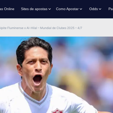
as Online
Sites de apostas
Como Apostar
Odds
Pa
lpite Fluminense x Al-Hilal – Mundial de Clubes 2025 – 4/7