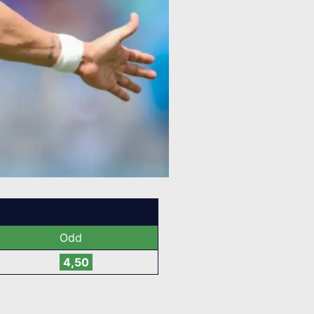
Odd
4,50