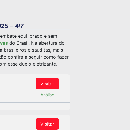
025 – 4/7
 embate equilibrado e sem
ivas
do Brasil. Na abertura do
 brasileiros e sauditas, mais
tão confira a seguir como fazer
com esse duelo eletrizante.
Visitar
Análise
Visitar