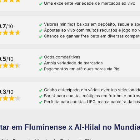
Uma excelente variedade de mercados ao vivo
Valores mínimos baixos em depósito, saque e ap
9.7
/10
Apostas ao vivo com muitos recursos e jogo no 
Chance de ganhar free bets em diversas compet
Odds competitivas
9.5
/10
Ampla variedade de mercados
Pagamentos em até duas horas via Pix
Ganho antecipado em vários eventos selecionad
9.3
/10
Boost para apostas múltiplas em futebol e outro
Perfeita para apostas UFC, marca parceira da ca
tar em
Fluminense x Al-Hilal no Mundia