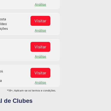
Análise
osta
Visitar
vídeo
ições
Análise
Visitar
Análise
os
Visitar
s
sa
Análise
*18+; Aplicam-se os termos e condições.
l de Clubes