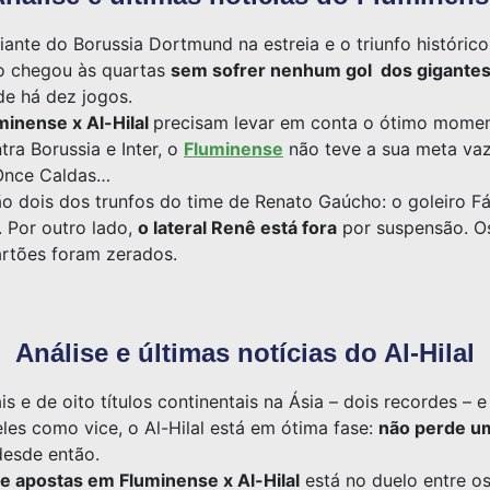
nte do Borussia Dortmund na estreia e o triunfo histórico 
ão chegou às quartas
sem sofrer nenhum gol
dos gigante
de há dez jogos.
minense x Al-Hilal
precisam levar em conta o ótimo momen
ra Borussia e Inter, o
Fluminense
não teve a sua meta vaz
 Once Caldas…
ão dois dos trunfos do time de Renato Gaúcho: o goleiro Fá
 Por outro lado,
o lateral Renê está fora
por suspensão. O
artões foram zerados.
Análise e últimas notícias do Al-Hilal
is e de oito títulos continentais na Ásia – dois recordes – 
les como vice, o Al-Hilal está em ótima fase:
não perde um
desde então.
de apostas em Fluminense x Al-Hilal
está no duelo entre os