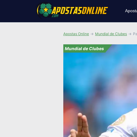
Apost
Apostas Online
Mundial de Clubes
Pa
Mundial de Clubes