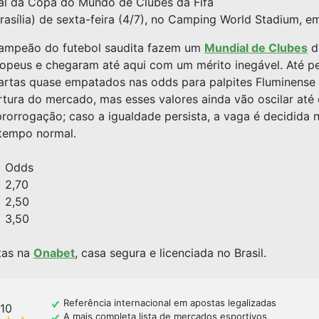
nal da Copa do Mundo de Clubes da Fifa
rasília) de sexta-feira (4/7), no Camping World Stadium, 
campeão do futebol saudita fazem um
Mundial de Clubes
de
ropeus e chegaram até aqui com um mérito inegável. Até p
rtas quase empatados nas odds para palpites Fluminense x 
ra do mercado, mas esses valores ainda vão oscilar até o
rorrogação; caso a igualdade persista, a vaga é decidida 
 tempo normal.
Odds
2,70
2,50
3,50
tas na
Onabet
, casa segura e licenciada no Brasil.
Referência internacional em apostas legalizadas
/10
A mais completa lista de mercados esportivos