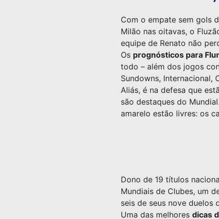
Com o empate sem gols dia
Milão nas oitavas, o Fluz
equipe de Renato não per
Os
prognósticos para Flu
todo – além dos jogos cont
Sundowns, Internacional,
Aliás, é na defesa que est
são destaques do Mundial.
amarelo estão livres: os c
Dono de 19 títulos naciona
Mundiais de Clubes, um de
seis de seus nove duelos 
Uma das melhores
dicas 