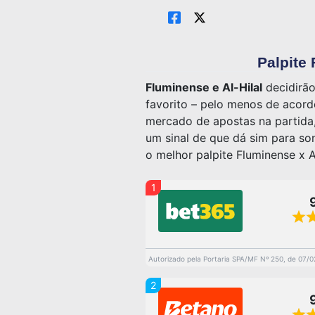
Palpite 
Fluminense e Al-Hilal
decidirão
favorito – pelo menos de acor
mercado de apostas na partida, 
um sinal de que dá sim para so
o melhor palpite Fluminense x A
1
Autorizado pela Portaria SPA/MF Nº 250, de 07/
2