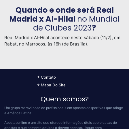
Quando e onde será Real
Madrid x Al-Hilal
no Mundial
de Clubes 2023
?
Real Madrid x Al-Hilal acontece neste sábado
(11/2), em
Rabat, no Marrocos
, às 16h (de Brasília)
.
Contato
Mapa Do Site
Quem somos?
Um grupo maravilhoso de profissionais em apostas desportivas que atinge
a América Latina:
Apostasonline é um site que oferece informações úteis sobre casas de
apostas e que somente adultos o devem acessar.
Jogue com