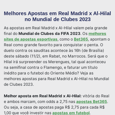
Melhores Apostas em Real Madrid x Al-Hilal
no Mundial de Clubes 2023
As apostas em Real Madrid x Al-Hilal valem pela grande
final do
Mundial de Clubes da FIFA 2023
. Os
melhores
sites de apostas esportivas
, como o
Bet365
, apontam o
Real como grande favorito para conquistar o penta. O
duelo contra os sauditas acontece às 16h (de Brasília)
deste sábado (11/2), em Rabat, no Marrocos. Será que o
Hilal irá surpreender os Merengues, tal qual aconteceu
na semifinal contra o Flamengo, e faturar um título
inédito para o futebol do Oriente Médio
? Veja as
melhores apostas para Real Madrid x Al-Hilal no Mundial
de Clubes 2023.
Melhor aposta em Real Madrid x Al-Hilal
:
vitória do Real
e ambos marcam, com odds a 2,75 nas
apostas Bet365
.
Ou seja, a casa de apostas paga R$ 2,75 para cada R$
1,00 que você investir nas
apostas em futebol
.