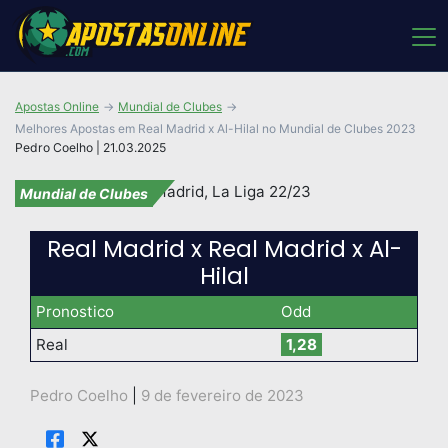
Apostas Online
Mundial de Clubes
Melhores Apostas em Real Madrid x Al-Hilal no Mundial de Clubes 2023
Pedro Coelho | 21.03.2025
Mundial de Clubes
Real Madrid x Real Madrid x Al-
Hilal
Pronostico
Odd
Real
1,28
Pedro Coelho
|
9 de fevereiro de 2023