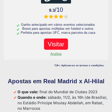
/10
9.3
Ganho antecipado em vários eventos selecionados
Boost para apostas múltiplas em futebol e outros
Perfeita para apostas UFC, marca parceira da casa
Visitar
Análise
*18+; Aplicam-se os termos e condições.
Apostas em Real Madrid x Al-Hilal
O que vale:
final do Mundial de Clubes 2023
Quando e onde:
sábado, 11/2, às 16h (de Brasília),
no Estádio Príncipe Moulay Abdellah, em Rabat,
no Marrocos