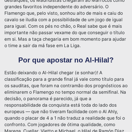
desfalques, os Madridistas chegaram ao Marrocos como
grandes favoritos independente do adversário. O
Flamengo que, pelo visto, sonhou alto de mais e caiu do
cavalo se iludia com a possibilidade de um jogo de igual
para igual. Com os pés no chão, o Real sabe que é mais
importante não passar vexame do que conseguir o título
em si. Mas a taça chegaria em bom momento para ajudar
o time a sair da má fase em La Liga.
Por que apostar no Al-Hilal?
Estão deixando o Al-Hilal chegar (e sonhar)! A
classificação para a grande final já vale como título para
os sauditas, que foram na contramão dos prognósticos ao
eliminarem o Flamengo no tempo normal da semifinal. Na
decisão, o panorama é parecido, já que a
responsabilidade da conquista está toda do lado dos
europeus — que não tiveram facilidade com o Al Ahly,
quando o placar de 4 a 1 não traduz a realidade que foi o
confronto. Com jogadores de ótima qualidade, como
Marega, Cuellar, Vietto e Michael, o Hilal de Ramón Diaz