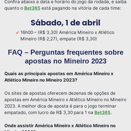
Confira abaixo a data e horário do jogo da rodada, e saiba
quanto o
Bet365
está pagando na vitória de cada time:
Sábado, 1 de abril
16h00 – (R$ 3,30) América Mineiro x Atlético
Mineiro (R$ 2,27), empate (R$ 3,30)
FAQ – Perguntas frequentes sobre
apostas no Mineiro 2023
Quais as principais apostas em América Mineiro x
Atlético Mineiro no Mineiro 2023
?
Os sites de apostas oferecem dezenas de opções de
apostas em América Mineiro x Atlético Mineiro no Mineiro
2023. A melhor dica de aposta é para o jogo terminar
empatado, com lucro de R$ 3,30 para 1 na
Bet365
.
Onde assistir América Mineiro x Atlético Mineiro no