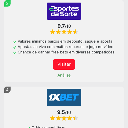
3
9.7
/10
Valores mínimos baixos em depósito, saque e aposta
Apostas ao vivo com muitos recursos e jogo no vídeo
Chance de ganhar free bets em diversas competições
Visitar
Análise
4
9.5
/10
Odds competitivas