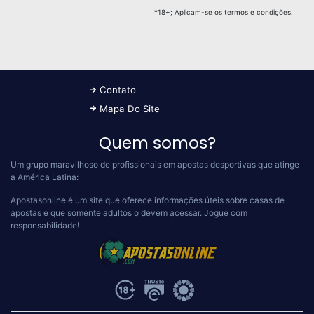
*18+; Aplicam-se os termos e condições.
Contato
Mapa Do Site
Quem somos?
Um grupo maravilhoso de profissionais em apostas desportivas que atinge
a América Latina:
Apostasonline é um site que oferece informações úteis sobre casas de
apostas e que somente adultos o devem acessar.
Jogue com
responsabilidade!