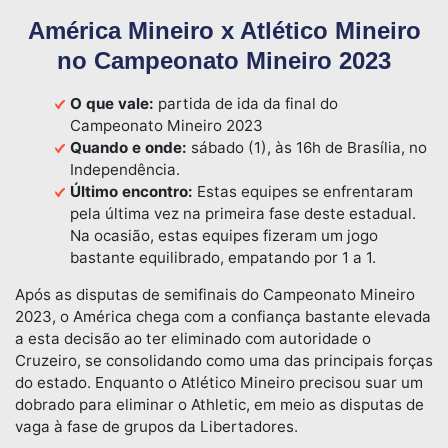
América Mineiro x Atlético Mineiro
no Campeonato Mineiro 2023
O que vale:
partida de ida da final do
Campeonato Mineiro 2023
Quando e onde:
sábado (1), às 16h de Brasília, no
Independência.
Último encontro:
Estas equipes se enfrentaram
pela última vez na primeira fase deste estadual.
Na ocasião, estas equipes fizeram um jogo
bastante equilibrado, empatando por 1 a 1.
Após as disputas de semifinais do Campeonato Mineiro
2023, o América chega com a confiança bastante elevada
a esta decisão ao ter eliminado com autoridade o
Cruzeiro, se consolidando como uma das principais forças
do estado. Enquanto o Atlético Mineiro precisou suar um
dobrado para eliminar o Athletic, em meio as disputas de
vaga à fase de grupos da Libertadores.