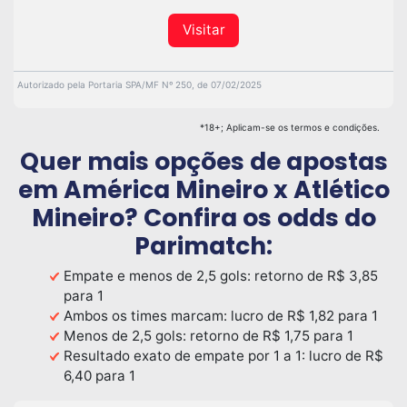
Visitar
Autorizado pela Portaria SPA/MF Nº 250, de 07/02/2025
*18+; Aplicam-se os termos e condições.
Quer mais opções de apostas
em América Mineiro x Atlético
Mineiro? Confira os odds do
Parimatch:
Empate e menos de 2,5 gols: retorno de R$ 3,85
para 1
Ambos os times marcam: lucro de R$ 1,82 para 1
Menos de 2,5 gols: retorno de R$ 1,75 para 1
Resultado exato de empate por 1 a 1: lucro de R$
6,40 para 1