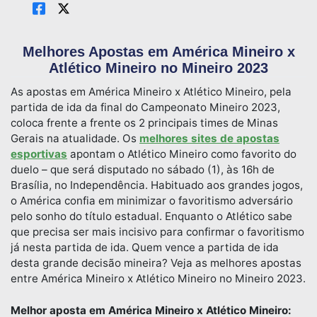
Melhores Apostas em América Mineiro x
Atlético Mineiro no Mineiro 2023
As apostas em América Mineiro x Atlético Mineiro, pela
partida de ida da final do Campeonato Mineiro 2023,
coloca frente a frente os 2 principais times de Minas
Gerais na atualidade. Os
melhores sites de apostas
esportivas
apontam o Atlético Mineiro como favorito do
duelo – que será disputado no sábado (1), às 16h de
Brasília, no Independência. Habituado aos grandes jogos,
o América confia em minimizar o favoritismo adversário
pelo sonho do título estadual. Enquanto o Atlético sabe
que precisa ser mais incisivo para confirmar o favoritismo
já nesta partida de ida. Quem vence a partida de ida
desta grande decisão mineira? Veja as melhores apostas
entre América Mineiro x Atlético Mineiro no Mineiro 2023.
Melhor aposta em América Mineiro x Atlético Mineiro: