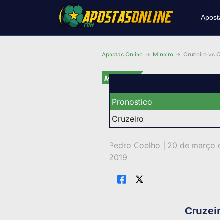
Apost
Apostas Online
Mineiro
Cruzeiro vs 
Mineiro
Pronostico
Cruzeiro
Pedro Coelho
|
20 de março 
2019
Cruzei