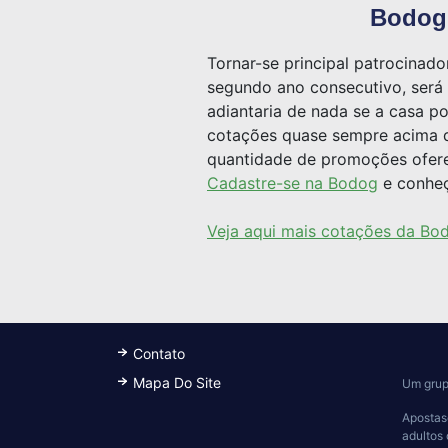
Bodog,
Tornar-se principal patrocinad
segundo ano consecutivo, será 
adiantaria de nada se a casa p
cotações quase sempre acima do
quantidade de promoções oferec
Cadastre-se na Bodog
e conheç
Veja aqui mais cotações da Bo
Contato
Mapa Do Site
Um grup
Apostas
adultos