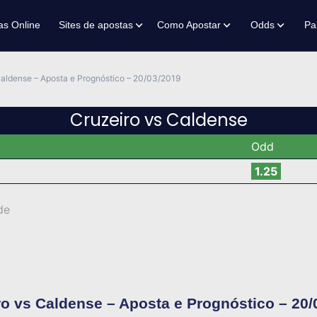
as Online
Sites de apostas
Como Apostar
Odds
Pa
Caldense – Aposta e Prognóstico – 20/03/2019
Cruzeiro vs Caldense
Odd
1.25
de
ro vs Caldense – Aposta e Prognóstico – 20/