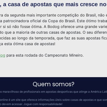
 a casa de apostas que mais cresce no 
ora da segunda mais importante competição do Brasil, não 
a patrocinadora oficial da Copa do Brasil. Este ótimo trab
or si só não fosse ótima. A Bodog oferece uma grande va
 que a maioria de outras casas de apostas. O seu diferenc
idas ao longo da temporada, que faz as suas apostas fica
a esta ótima casa de apostas!
dog
para esta rodada do Campeonato Mineiro.
Quem somos?
o maravilhoso de profissionais em apostas desportivas que atinge a América Lat
online é um site que oferece informações úteis sobre casas de apostas e que so
 o devem acessar.
Jogue com responsabilidade!