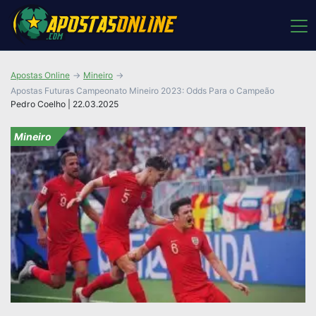
Apostas Online
Mineiro
Apostas Futuras Campeonato Mineiro 2023: Odds Para o Campeão
Pedro Coelho | 22.03.2025
Mineiro