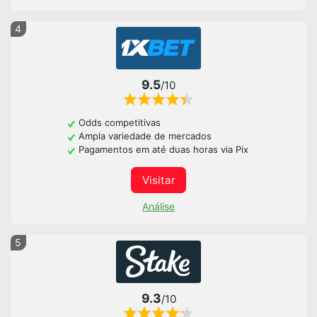
4
9.5
/10
Odds competitivas
Ampla variedade de mercados
Pagamentos em até duas horas via Pix
Visitar
Análise
5
9.3
/10