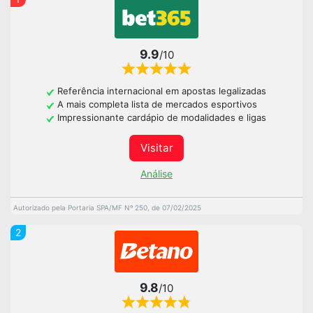
9.9
/10
Referência internacional em apostas legalizadas
A mais completa lista de mercados esportivos
Impressionante cardápio de modalidades e ligas
Visitar
Análise
Autorizado pela Portaria SPA/MF Nº 250, de 07/02/2025
2
9.8
/10