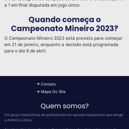
a 1 em final disputada em jogo único.
Quando começa o
Campeonato Mineiro 2023?
O Campeonato Mineiro 2023 está previsto para começar
em 21 de janeiro, enquanto a decisão está programada
para o dia 8 de abril.
Contato
Mapa Do Site
Quem somos?
Um grupo maravilhoso de profissionais em apostas desportivas que atinge
a América Latina: