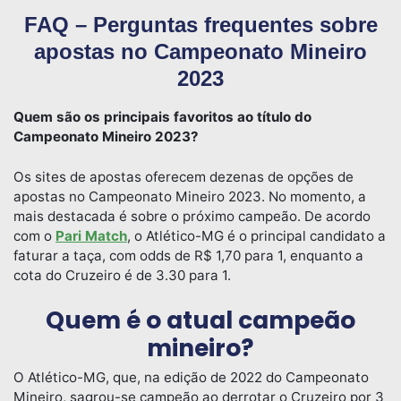
FAQ – Perguntas frequentes sobre
apostas no Campeonato Mineiro
2023
Quem são os principais favoritos ao título do
Campeonato Mineiro 2023?
Os sites de apostas oferecem dezenas de opções de
apostas no Campeonato Mineiro 2023. No momento, a
mais destacada é sobre o próximo campeão. De acordo
com o
Pari Match
, o Atlético-MG é o principal candidato a
faturar a taça, com odds de R$ 1,70 para 1, enquanto a
cota do Cruzeiro é de 3.30 para 1.
Quem é o atual campeão
mineiro?
O Atlético-MG, que, na edição de 2022 do Campeonato
Mineiro, sagrou-se campeão ao derrotar o Cruzeiro por 3