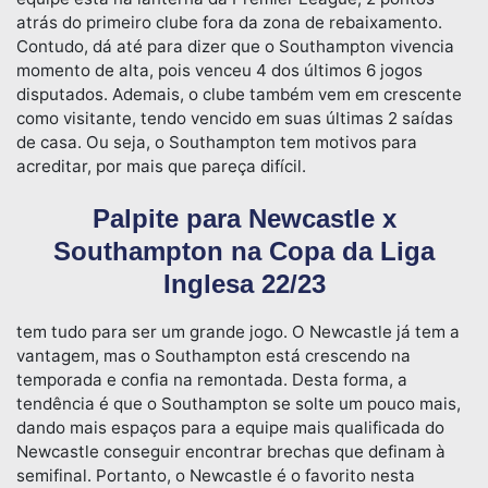
atrás do primeiro clube fora da zona de rebaixamento.
Contudo, dá até para dizer que o Southampton vivencia
momento de alta, pois venceu 4 dos últimos 6 jogos
disputados. Ademais, o clube também vem em crescente
como visitante, tendo vencido em suas últimas 2 saídas
de casa. Ou seja, o Southampton tem motivos para
acreditar, por mais que pareça difícil.
Palpite para Newcastle x
Southampton na
Copa da Liga
Inglesa
22/23
tem tudo para ser um grande jogo. O Newcastle já tem a
vantagem, mas o Southampton está crescendo na
temporada e confia na remontada. Desta forma, a
tendência é que o Southampton se solte um pouco mais,
dando mais espaços para a equipe mais qualificada do
Newcastle conseguir encontrar brechas que definam à
semifinal. Portanto, o Newcastle é o favorito nesta