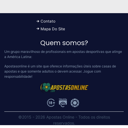
Contato
Mapa Do Site
Quem somos?
Um grupo maravilhoso de profissionais em apostas desportivas que atinge
a América Latina:
Apostasonline é um site que oferece informações úteis sobre casas de
apostas e que somente adultos o devem acessar.
Jogue com
responsabilidade!
©2015 - 2026 Apostas Online
-
Todos os direitos
reservados.