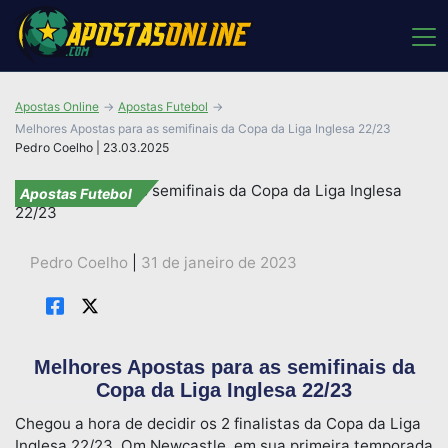
Apostas Online
Apostas Futebol
Melhores Apostas para as semifinais da Copa da Liga Inglesa 22/23
Pedro Coelho | 23.03.2025
Apostas Futebol
Pedro Coelho
|
31 de janeiro de 2023
Melhores Apostas para as semifinais da
Copa da Liga Inglesa 22/23
Chegou a hora de decidir os 2 finalistas da Copa da Liga
Inglesa 22/23. Om Newcastle, em sua primeira temporada