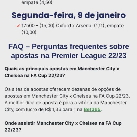
empate (4,50)
Segunda-feira, 9 de janeiro
17h00 – (15,00) Oxford x Arsenal (1,11), empate
(10,00)
FAQ – Perguntas frequentes sobre
apostas na Premier League 22/23
Quais as principais apostas em Manchester City x
Chelsea
na FA Cup 22/23?
Os sites de apostas oferecem dezenas de opções de
apostas em Manchester City x Chelsea na FA Cup 22/23.
A melhor dica de aposta é para a vitória do Manchester
City, com lucro de R$ 1,36 para 1 na
Bet365
.
Onde assistir Manchester City x Chelsea na FA Cup
22/23?