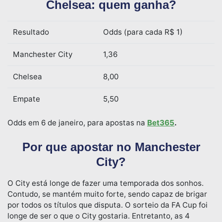
Chelsea: quem ganha?
Resultado
Odds (para cada R$ 1)
Manchester City
1,36
Chelsea
8,00
Empate
5,50
Odds em 6 de janeiro, para apostas na
Bet365
.
Por que apostar no Manchester
City?
O City está longe de fazer uma temporada dos sonhos.
Contudo, se mantém muito forte, sendo capaz de brigar
por todos os títulos que disputa. O sorteio da FA Cup foi
longe de ser o que o City gostaria. Entretanto, as 4