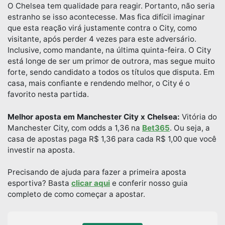
O Chelsea tem qualidade para reagir. Portanto, não seria
estranho se isso acontecesse. Mas fica difícil imaginar
que esta reação virá justamente contra o City, como
visitante, após perder 4 vezes para este adversário.
Inclusive, como mandante, na última quinta-feira. O City
está longe de ser um primor de outrora, mas segue muito
forte, sendo candidato a todos os títulos que disputa. Em
casa, mais confiante e rendendo melhor, o City é o
favorito nesta partida.
Melhor aposta em Manchester City x Chelsea:
Vitória do
Manchester City, com odds a 1,36 na
Bet365
. Ou seja, a
casa de apostas paga R$ 1,36 para cada R$ 1,00 que você
investir na aposta.
Precisando de ajuda para fazer a primeira aposta
esportiva? Basta
clicar aqui
e conferir nosso guia
completo de como começar a apostar.