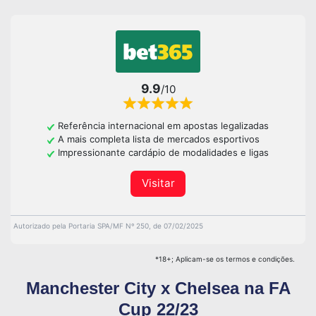
9.9
/10
Referência internacional em apostas legalizadas
A mais completa lista de mercados esportivos
Impressionante cardápio de modalidades e ligas
Visitar
Autorizado pela Portaria SPA/MF Nº 250, de 07/02/2025
*18+; Aplicam-se os termos e condições.
Manchester City x Chelsea na FA
Cup 22/23