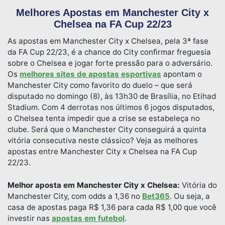
Melhores Apostas em Manchester City x
Chelsea na FA Cup 22/23
As apostas em Manchester City x Chelsea, pela 3ª fase
da FA Cup 22/23, é a chance do City confirmar freguesia
sobre o Chelsea e jogar forte pressão para o adversário.
Os
melhores sites de apostas esportivas
apontam o
Manchester City como favorito do duelo – que será
disputado no domingo (8), às 13h30 de Brasília, no Etihad
Stadium. Com 4 derrotas nos últimos 6 jogos disputados,
o Chelsea tenta impedir que a crise se estabeleça no
clube. Será que o Manchester City conseguirá a quinta
vitória consecutiva neste clássico? Veja as melhores
apostas entre Manchester City x Chelsea na FA Cup
22/23.
Melhor aposta em Manchester City x Chelsea:
Vitória do
Manchester City, com odds a 1,36 no
Bet365
. Ou seja, a
casa de apostas paga R$ 1,36 para cada R$ 1,00 que você
investir nas
apostas em futebol
.