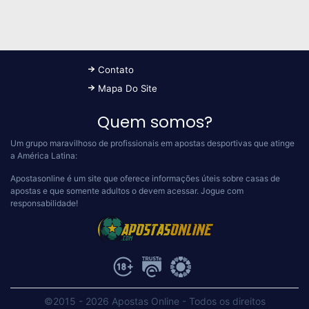
Contato
Mapa Do Site
Quem somos?
Um grupo maravilhoso de profissionais em apostas desportivas que atinge
a América Latina:
Apostasonline é um site que oferece informações úteis sobre casas de
apostas e que somente adultos o devem acessar.
Jogue com
responsabilidade!
©2015 - 2026 Apostas Online
-
Todos os direitos