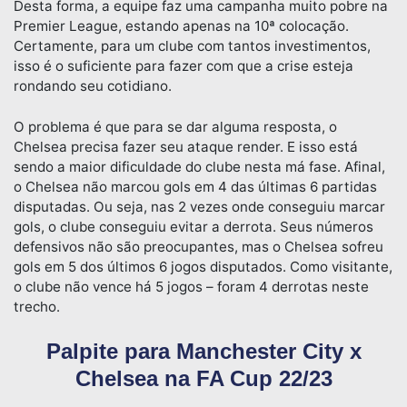
Desta forma, a equipe faz uma campanha muito pobre na
Premier League, estando apenas na 10ª colocação.
Certamente, para um clube com tantos investimentos,
isso é o suficiente para fazer com que a crise esteja
rondando seu cotidiano.
O problema é que para se dar alguma resposta, o
Chelsea precisa fazer seu ataque render. E isso está
sendo a maior dificuldade do clube nesta má fase. Afinal,
o Chelsea não marcou gols em 4 das últimas 6 partidas
disputadas. Ou seja, nas 2 vezes onde conseguiu marcar
gols, o clube conseguiu evitar a derrota. Seus números
defensivos não são preocupantes, mas o Chelsea sofreu
gols em 5 dos últimos 6 jogos disputados. Como visitante,
o clube não vence há 5 jogos – foram 4 derrotas neste
trecho.
Palpite para Manchester City x
Chelsea na FA Cup 22/23