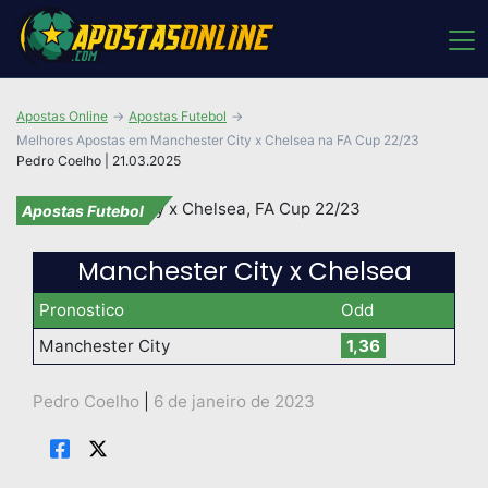
Apostas Online
Apostas Futebol
Melhores Apostas em Manchester City x Chelsea na FA Cup 22/23
Pedro Coelho | 21.03.2025
Apostas Futebol
Manchester City x Chelsea
Pronostico
Odd
Manchester City
1,36
Pedro Coelho
|
6 de janeiro de 2023