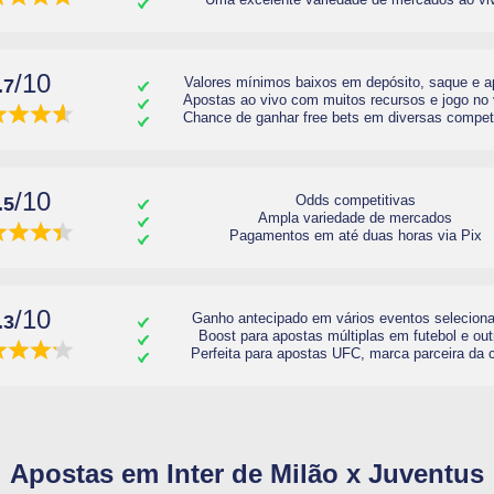
/10
.7
Valores mínimos baixos em depósito, saque e a
Apostas ao vivo com muitos recursos e jogo no
Chance de ganhar free bets em diversas compet
/10
.5
Odds competitivas
Ampla variedade de mercados
Pagamentos em até duas horas via Pix
/10
.3
Ganho antecipado em vários eventos selecion
Boost para apostas múltiplas em futebol e out
Perfeita para apostas UFC, marca parceira da 
Apostas em Inter de Milão x Juventus