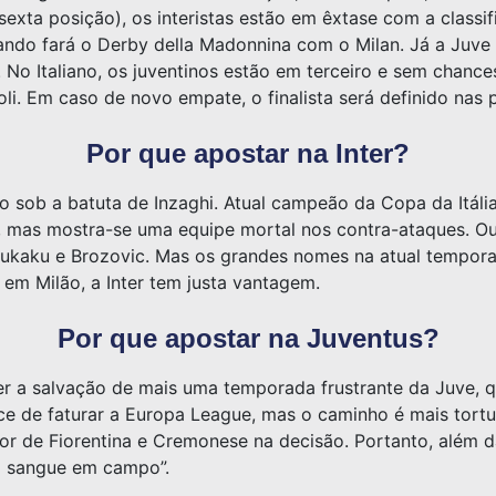
sexta posição), os interistas estão em êxtase com a classif
do fará o Derby della Madonnina com o Milan. Já a Juve 
 No Italiano, os juventinos estão em terceiro e sem chances
i. Em caso de novo empate, o finalista será definido nas
Por que apostar na Inter?
o sob a batuta de Inzaghi. Atual campeão da Copa da Itáli
 mas mostra-se uma equipe mortal nos contra-ataques. Out
ukaku e Brozovic. Mas os grandes nomes na atual temporad
 em Milão, a Inter tem justa vantagem.
Por que apostar na Juventus?
er a salvação de mais uma temporada frustrante da Juve, q
de faturar a Europa League, mas o caminho é mais tortuos
r de Fiorentina e Cremonese na decisão. Portanto, além 
 o sangue em campo”.