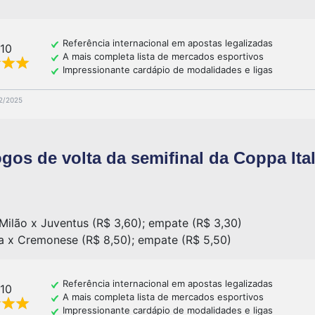
Referência internacional em apostas legalizadas
/10
A mais completa lista de mercados esportivos
Impressionante cardápio de modalidades e ligas
02/2025
gos de volta da semifinal da Coppa Ital
 Milão x Juventus (R$ 3,60); empate (R$ 3,30)
ina x Cremonese (R$ 8,50); empate (R$ 5,50)
Referência internacional em apostas legalizadas
/10
A mais completa lista de mercados esportivos
Impressionante cardápio de modalidades e ligas