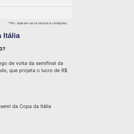
*18+; Aplicam-se os termos e condições.
Itália
23?
ogo de volta da semifinal da
do, que projeta o lucro de R$
 semi da Copa da Itália