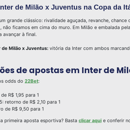
Inter de Milão x Juventus na Copa da It
um grande clássico: rivalidade aguçada, revanche, chance d
o, não ficamos em cima do muro. Em Milão e embalada pela
 avançar à final.
r de Milão x Juventus
:
vitória da Inter com ambos marcand
ões de apostas em Inter de Mil
nos odds do
22Bet
:
de R$ 1,95 para 1
: retorno de R$ 2,10 para 1
cro de R$ 9,50 para 1
 a primeira aposta esportiva? Basta
clicar aqui
e conferir 