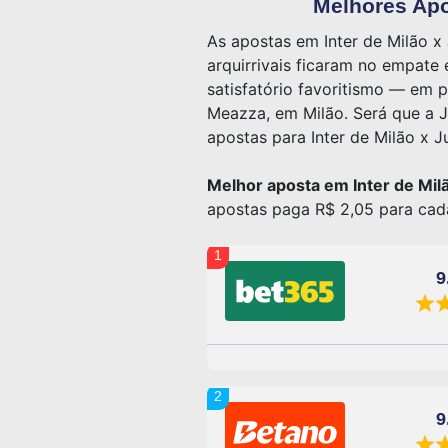
Melhores Apo
As apostas em Inter de Milão x
arquirrivais ficaram no empate e
satisfatório favoritismo — em p
Meazza, em Milão. Será que a J
apostas para Inter de Milão x J
Melhor aposta em Inter de Mil
apostas paga R$ 2,05 para cada
1
9
2
9