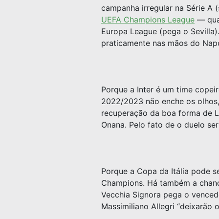
campanha irregular na Série A (
UEFA Champions League
— quan
Europa League (pega o Sevilla).
praticamente nas mãos do Napol
Porque a Inter é um time copeir
2022/2023 não enche os olhos,
recuperação da boa forma de L
Onana. Pelo fato de o duelo ser
Porque a Copa da Itália pode s
Champions. Há também a chance 
Vecchia Signora pega o vencedo
Massimiliano Allegri “deixarão