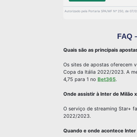
Autorizado pela Portaria SPA/MF Nº 250, de 07/
FAQ –
Quais são as principais aposta
Os sites de apostas oferecem vá
Copa da Itália 2022/2023. A me
4,75 para 1 no
Bet365
.
Onde assistir à Inter de Milão 
O serviço de streaming Star+ fa
2022/2023.
Quando e onde acontece Inter 