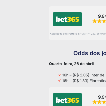
9.9
Autorizado pela Portaria SPA/MF Nº 250, de 07/
Odds dos jo
Quarta-feira, 26 de abril
16h – (R$ 2,05) Inter de
16h – (R$ 1,33) Fiorent
9.9