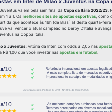
stas em Inter de Milão x Juventus na Copa da
 Juventus valem pela semifinal da
Copa da Itália 2022/23
. 
m 1 a 1.
Os
melhores sites de apostas esportivas
, como 
artida que acontece às 16h (de Brasília) desta quarta-feira
uve vai vencer o atual campeão no Derby D’Italia e avança
uventus na Coppa Italia.
ão x Juventus
:
vitória da Inter, com odds a 2,05 nas
apost
 R$ 1,00 que você investir nas
apostas em futebol
.
/10
.9
Referência internacional em apostas legaliza
A mais completa lista de mercados esportiv
Impressionante cardápio de modalidades e li
Autorizado pela Portaria SPA/MF Nº 250, de 07/02/2025
/10
.8
As melhores cotações turbinadas para futeb
Retornos antecipados em diversas modalida
Uma excelente variedade de mercados ao vi