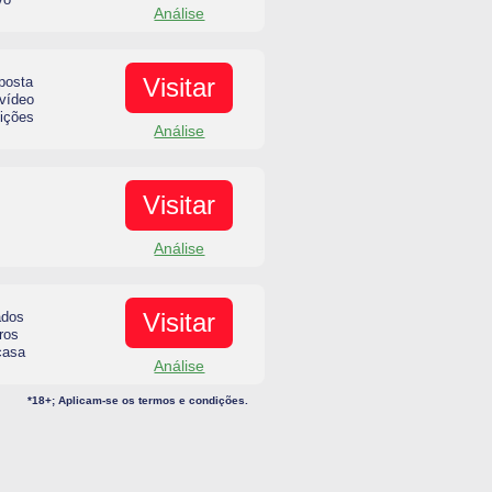
Análise
Visitar
posta
 vídeo
ições
Análise
Visitar
Análise
Visitar
ados
ros
casa
Análise
*18+; Aplicam-se os termos e condições.