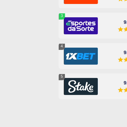
3
9
4
9
5
9