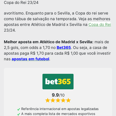
Copa do Rei 23/24
avoritismo. Enquanto para o Sevilla, a Copa do rei serve
como tábua de salvação na temporada. Veja as melhores
apostas entre Atlético de Madrid x Sevilla na
Copa do Rei
23/24.
Melhor aposta em Atlético de Madrid x Sevilla:
mais de
2,5 gols, com odds a 1,70 no
Bet365
. Ou seja, a casa de
apostas paga R$ 1,70 para cada R$ 1,00 que você investir
nas
apostas em futebol
.
9.9
/10
Referência internacional em apostas legalizadas
A mais completa lista de mercados esportivos