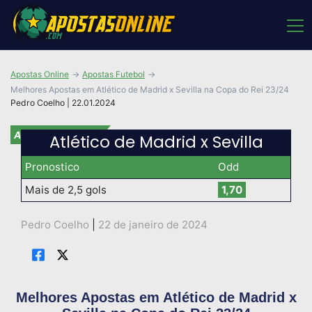
Apostas Online
Apostas Futebol
Melhores Apostas em Atlético de Madrid x Sevilla na Copa do Rei 23/24
Pedro Coelho | 22.01.2024
Apostas Futebol
Atlético de Madrid x Sevilla
Pronostico
Odd
Mais de 2,5 gols
1,70
Pedro Coelho
|
22 de janeiro de 2024
Melhores Apostas em Atlético de Madrid x