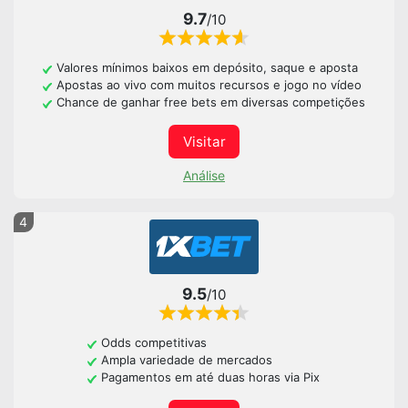
9.7
/10
Valores mínimos baixos em depósito, saque e aposta
Apostas ao vivo com muitos recursos e jogo no vídeo
Chance de ganhar free bets em diversas competições
Visitar
Análise
4
9.5
/10
Odds competitivas
Ampla variedade de mercados
Pagamentos em até duas horas via Pix