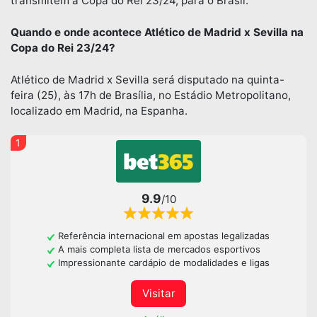
transmitem à Copa do Rei 23/24, para o Brasil.
Quando e onde acontece Atlético de Madrid x Sevilla na
Copa do Rei 23/24?
Atlético de Madrid x Sevilla será disputado na quinta-
feira (25), às 17h de Brasília, no Estádio Metropolitano,
localizado em Madrid, na Espanha.
1
9.9
/10
Referência internacional em apostas legalizadas
A mais completa lista de mercados esportivos
Impressionante cardápio de modalidades e ligas
Visitar