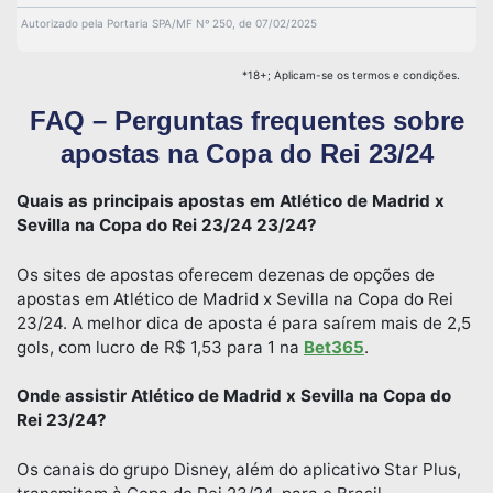
Autorizado pela Portaria SPA/MF Nº 250, de 07/02/2025
*18+; Aplicam-se os termos e condições.
FAQ – Perguntas frequentes sobre
apostas na Copa do Rei 23/24
Quais as principais apostas em Atlético de Madrid x
Sevilla na Copa do Rei 23/24
23/24?
Os sites de apostas oferecem dezenas de opções de
apostas em Atlético de Madrid x Sevilla na Copa do Rei
23/24. A melhor dica de aposta é para saírem mais de 2,5
gols, com lucro de R$ 1,53 para 1 na
Bet365
.
Onde assistir Atlético de Madrid x Sevilla na Copa do
Rei 23/24?
Os canais do grupo Disney, além do aplicativo Star Plus,