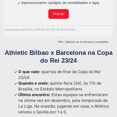
Impressionante cardápio de modalidades e ligas
Visitar
Autorizado pela Portaria SPA/MF Nº 250, de 07/02/2025
*18+; Aplicam-se os termos e condições.
Athletic Bilbao x Barcelona na Copa
do Rei 23/24
O que vale:
quartas de final da Copa do Rei
23/24.
Quando e onde:
quinta-feira (24), às 17h de
Brasília, no Estádio Metropolitano.
Último encontro:
Estas equipes se enfrentaram
na última vez em dezembro, pela temporada de
La Liga. Na ocasião, jogando em casa, o Atlético
venceu o Sevilla por 1 a 0.