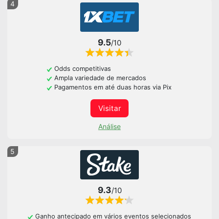
4
9.5
/10
Odds competitivas
Ampla variedade de mercados
Pagamentos em até duas horas via Pix
Visitar
Análise
5
9.3
/10
Ganho antecipado em vários eventos selecionados