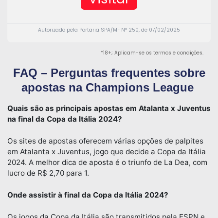
Autorizado pela Portaria SPA/MF Nº 250, de 07/02/2025
*18+; Aplicam-se os termos e condições.
FAQ – Perguntas frequentes
sobre
apostas na Champions League
Quais são as principais apostas em Atalanta x Juventus
na final da Copa da Itália 2024
?
Os sites de apostas oferecem várias opções de palpites
em Atalanta x Juventus, jogo que decide a Copa da Itália
2024. A melhor dica de aposta é o triunfo de La Dea, com
lucro de R$ 2,70 para 1.
Onde assistir à final da Copa da Itália 2024?
Os jogos da Copa da Itália são transmitidos pela ESPN e