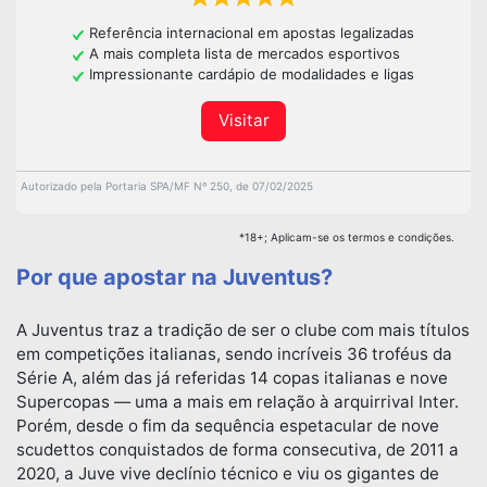
Referência internacional em apostas legalizadas
A mais completa lista de mercados esportivos
Impressionante cardápio de modalidades e ligas
Visitar
Autorizado pela Portaria SPA/MF Nº 250, de 07/02/2025
*18+; Aplicam-se os termos e condições.
Por que apostar na Juventus?
A Juventus traz a tradição de ser o clube com mais títulos
em competições italianas, sendo incríveis 36 troféus da
Série A, além das já referidas 14 copas italianas e nove
Supercopas — uma a mais em relação à arquirrival Inter.
Porém, desde o fim da sequência espetacular de nove
scudettos conquistados de forma consecutiva, de 2011 a
2020, a Juve vive declínio técnico e viu os gigantes de