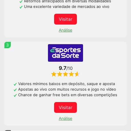
Retornos antecipados em diversas modalidades
Uma excelente variedade de mercados ao vivo
Visitar
Análise
3
9.7
/10
Valores mínimos baixos em depósito, saque e aposta
Apostas ao vivo com muitos recursos e jogo no vídeo
Chance de ganhar free bets em diversas competições
Visitar
Análise