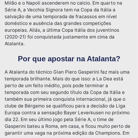
Milão e o Napoli ascenderem no calcio. Em quarto na
Série A, a Vecchia Signora tem na Copa da Itália a
salvação de uma temporada de fracassos em nível
doméstico e ausência das grandes competições
europeias. Aliás, a última Copa Itália dos juventinos
(2020-21) foi conquistada justamente em cima da
Atalanta.
Por que apostar na Atalanta?
A Atalanta do técnico Gian Piero Gasperini faz mais uma
temporada brilhante. Mais do que isso: a La Dea está
perto de um feito inédito, pois pode terminar a
temporada com seu segundo título da Copa da Itália e
também sua primeira conquista internacional, já que o
clube de Bérgamo se qualificou para a decisão da Liga
Europa contra a sensação Bayer Leverkusen no próximo
dia 22. Em seu último jogo pela Série A, o time de
Gasperini bateu a Roma, em casa, e ficou muito perto de
garantir uma vaga na próxima edição da Champions. Em