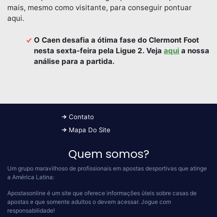
mais, mesmo como visitante, para conseguir pontuar
aqui.
O Caen desafia a ótima fase do Clermont Foot
nesta sexta-feira pela Ligue 2. Veja
aqui
a nossa
análise para a partida.
Contato
Mapa Do Site
Quem somos?
Um grupo maravilhoso de profissionais em apostas desportivas que atinge
a América Latina:
Apostasonline é um site que oferece informações úteis sobre casas de
apostas e que somente adultos o devem acessar.
Jogue com
responsabilidade!