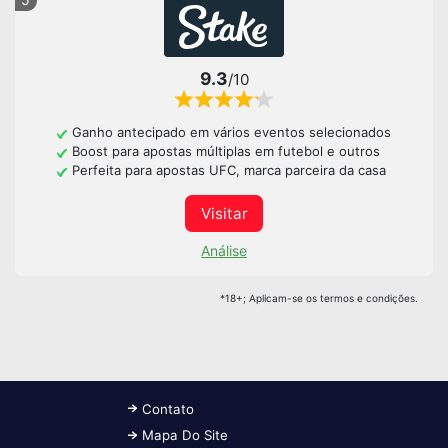
9.3
/10
Ganho antecipado em vários eventos selecionados
Boost para apostas múltiplas em futebol e outros
Perfeita para apostas UFC, marca parceira da casa
Visitar
Análise
*18+; Aplicam-se os termos e condições.
Contato
Mapa Do Site