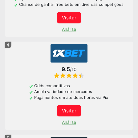
Chance de ganhar free bets em diversas competições
Visitar
Análise
4
9.5
/10
Odds competitivas
Ampla variedade de mercados
Pagamentos em até duas horas via Pix
Visitar
Análise
5