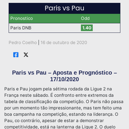
Paris vs Pau
Pronostico
Odd
Paris DNB
1.40
Pedro Coelho
|
16 de outubro de 2020
Paris vs Pau – Aposta e Prognóstico –
17/10/2020
Paris e Pau jogam pela sétima rodada da Ligue 2 na
França neste sábado. É confronto entre extremos da
tabela de classificação da competição. O Paris não passa
por um momento tão impressionante, mas tem feito uma
boa campanha na competição, estando na liderança. O
Pau, co contrário, apesar de estar a demonstrar
competitividade, está na lanterna da Ligue 2. O duelo