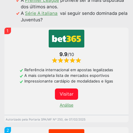
A
Premier League
promete ser a mais disputada
dos últimos anos.
A
Série A italiana
vai seguir sendo dominada pela
Juventus?
1
9.9
/10
Referência internacional em apostas legalizadas
A mais completa lista de mercados esportivos
Impressionante cardápio de modalidades e ligas
Visitar
Análise
Autorizado pela Portaria SPA/MF Nº 250, de 07/02/2025
2