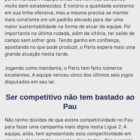
muito bem estabelecidos. É notório a qualidade existente
em sua linha ofensiva, mas a mesma precisa se manter
mais constante em um padrão elevado para dar uma
maior sustentabilidade na forma de atuar da equipe. Foi
importante na última rodada, além da vitória, ter saído de
campo sem sofrer gols. Tendo ganho em confiança,
apostando no que pode produzir, o Paris espera mais uma
grande atuação nesta tarde.
Jogando como mandante, o Paris tem feito números
excelentes. A equipe venceu cinco dos últimos seis jogos
disputados em seu lar.
Ser competitivo não tem bastado ao
Pau
Não tenho dúvidas de que existe competitividade no Pau
para fazer uma campanha mais digna nesta Ligue 2. A
equipe, aliás, tem apresentado esta competitividade em