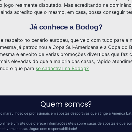
 do jogo realmente disputado. Mas acreditando na dominân
 ainda acredito que o mesmo, em casa, possa conseguir ter
Já conhece a Bodog?
 respeito no cenário europeu, que veio com tudo para a n
mesma já patrocinou a Copa Sul-Americana e a Copa do Br
 mesma é envolto de várias promoções divertidas que faz 
 mais elevadas do que a maioria das casas, rápido atendime
rando o que para
se cadastrar na Bodog?
Quem somos?
o maravilhoso de profissionais em apostas desportivas que atinge a América Lat
online é um site que oferece informações úteis sobre casas de apostas e que so
 o devem acessar.
Jogue com responsabilidade!