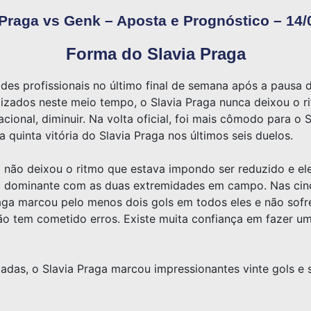
 Praga vs Genk – Aposta e Prognóstico – 14/
Forma do Slavia Praga
ades profissionais no último final de semana após a pausa 
lizados neste meio tempo, o Slavia Praga nunca deixou o 
ional, diminuir. Na volta oficial, foi mais cômodo para o S
a quinta vitória do Slavia Praga nos últimos seis duelos.
a não deixou o ritmo que estava impondo ser reduzido e el
do dominante com as duas extremidades em campo. Nas cinc
Praga marcou pelo menos dois gols em todos eles e não sofr
não tem cometido erros. Existe muita confiança em fazer u
tadas, o Slavia Praga marcou impressionantes vinte gols e