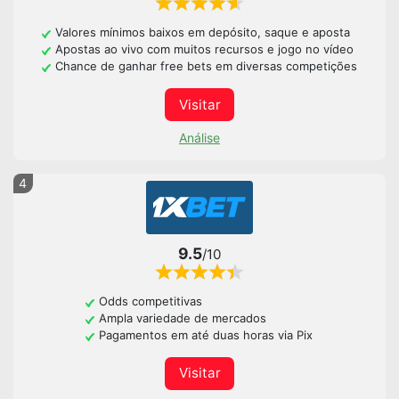
Valores mínimos baixos em depósito, saque e aposta
Apostas ao vivo com muitos recursos e jogo no vídeo
Chance de ganhar free bets em diversas competições
Visitar
Análise
4
9.5
/10
Odds competitivas
Ampla variedade de mercados
Pagamentos em até duas horas via Pix
Visitar