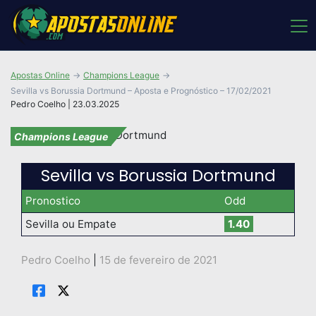
Apostas Online
Champions League
Sevilla vs Borussia Dortmund – Aposta e Prognóstico – 17/02/2021
Pedro Coelho | 23.03.2025
Champions League
Sevilla vs Borussia Dortmund
Pronostico
Odd
Sevilla ou Empate
1.40
Pedro Coelho
|
15 de fevereiro de 2021