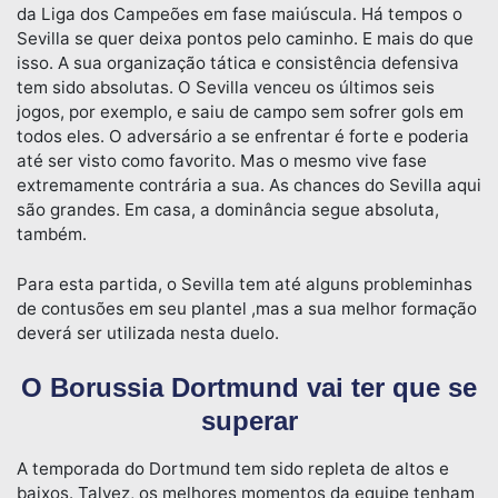
da Liga dos Campeões em fase maiúscula. Há tempos o
Sevilla se quer deixa pontos pelo caminho. E mais do que
isso. A sua organização tática e consistência defensiva
tem sido absolutas. O Sevilla venceu os últimos seis
jogos, por exemplo, e saiu de campo sem sofrer gols em
todos eles. O adversário a se enfrentar é forte e poderia
até ser visto como favorito. Mas o mesmo vive fase
extremamente contrária a sua. As chances do Sevilla aqui
são grandes. Em casa, a dominância segue absoluta,
também.
Para esta partida, o Sevilla tem até alguns probleminhas
de contusões em seu plantel ,mas a sua melhor formação
deverá ser utilizada nesta duelo.
O Borussia Dortmund vai ter que se
superar
A temporada do Dortmund tem sido repleta de altos e
baixos. Talvez, os melhores momentos da equipe tenham