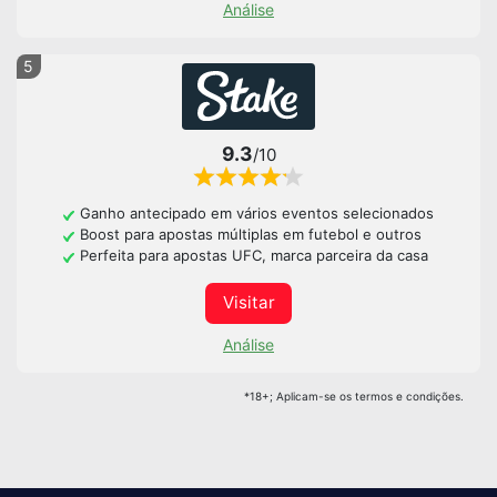
Análise
5
9.3
/10
Ganho antecipado em vários eventos selecionados
Boost para apostas múltiplas em futebol e outros
Perfeita para apostas UFC, marca parceira da casa
Visitar
Análise
*18+; Aplicam-se os termos e condições.