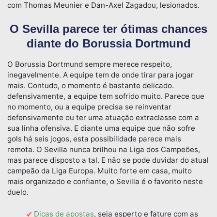
com Thomas Meunier e Dan-Axel Zagadou, lesionados.
O Sevilla parece ter ótimas chances
diante do Borussia Dortmund
O Borussia Dortmund sempre merece respeito,
inegavelmente. A equipe tem de onde tirar para jogar
mais. Contudo, o momento é bastante delicado.
defensivamente, a equipe tem sofrido muito. Parece que
no momento, ou a equipe precisa se reinventar
defensivamente ou ter uma atuação extraclasse com a
sua linha ofensiva. E diante uma equipe que não sofre
gols há seis jogos, esta possibilidade parece mais
remota. O Sevilla nunca brilhou na Liga dos Campeões,
mas parece disposto a tal. E não se pode duvidar do atual
campeão da Liga Europa. Muito forte em casa, muito
mais organizado e confiante, o Sevilla é o favorito neste
duelo.
Dicas de apostas
, seja esperto e fature com as