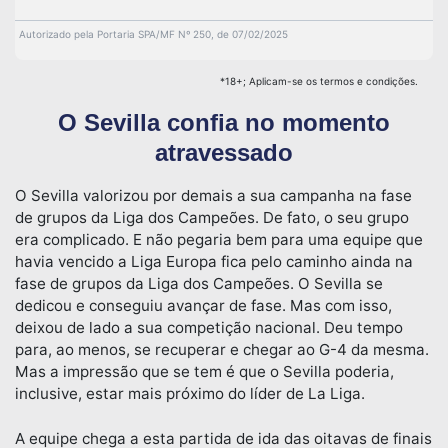
Autorizado pela Portaria SPA/MF Nº 250, de 07/02/2025
*18+; Aplicam-se os termos e condições.
O Sevilla confia no momento
atravessado
O Sevilla valorizou por demais a sua campanha na fase
de grupos da Liga dos Campeões. De fato, o seu grupo
era complicado. E não pegaria bem para uma equipe que
havia vencido a Liga Europa fica pelo caminho ainda na
fase de grupos da Liga dos Campeões. O Sevilla se
dedicou e conseguiu avançar de fase. Mas com isso,
deixou de lado a sua competição nacional. Deu tempo
para, ao menos, se recuperar e chegar ao G-4 da mesma.
Mas a impressão que se tem é que o Sevilla poderia,
inclusive, estar mais próximo do líder de La Liga.
A equipe chega a esta partida de ida das oitavas de finais