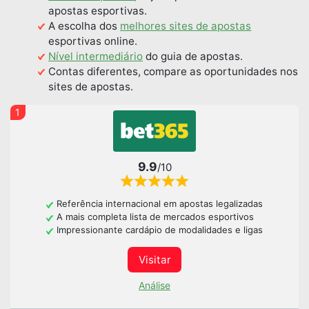
apostas esportivas.
A escolha dos
melhores sites de apostas
esportivas online.
Nível intermediário
do guia de apostas.
Contas diferentes, compare as oportunidades nos
sites de apostas.
1
9.9
/10
Referência internacional em apostas legalizadas
A mais completa lista de mercados esportivos
Impressionante cardápio de modalidades e ligas
Visitar
Análise