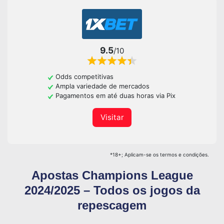
9.5
/10
Odds competitivas
Ampla variedade de mercados
Pagamentos em até duas horas via Pix
Visitar
*18+; Aplicam-se os termos e condições.
Apostas Champions League
2024/2025 – Todos os jogos da
repescagem