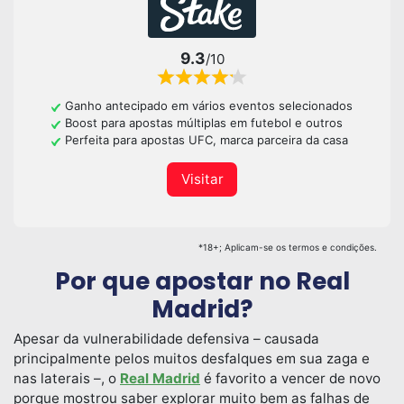
9.3
/10
Ganho antecipado em vários eventos selecionados
Boost para apostas múltiplas em futebol e outros
Perfeita para apostas UFC, marca parceira da casa
Visitar
*18+; Aplicam-se os termos e condições.
Por que apostar no Real
Madrid?
Apesar da vulnerabilidade defensiva – causada
principalmente pelos muitos desfalques em sua zaga e
nas laterais –, o
Real Madrid
é favorito a vencer de novo
porque mostrou saber explorar muito bem as falhas de