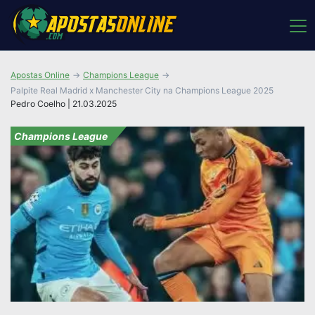
Apostas Online
Champions League
Palpite Real Madrid x Manchester City na Champions League 2025
Pedro Coelho | 21.03.2025
Champions League