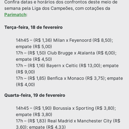
Confira datas e horários dos confrontos deste meio de
semana pela Liga dos Campeões, com cotações da
Parimatch
:
Terça-feira, 18 de fevereiro
14h45 – (R$ 1,36) Milan x Feyenoord (R$ 8,50);
empate (R$ 5,00)
17h – (R$ 1,50) Club Brugge x Atalanta (R$ 6,00);
empate (R$ 4,50)
17h – (R$ 1,16) Bayern x Celtic (R$ 13,00); empate
(R$ 9,00)
17h – (R$ 1,85) Benfica x Monaco (R$ 3,75); empate
(R$ 4,00)
Quarta-feira, 19 de fevereiro
14h45 – (R$ 1,90) Borussia x Sporting (R$ 3,80);
empate (R$ 3,80)
17h – (R$ 1,83) Real Madrid x Manchester City (R$
3,60); empate (R$ 4,33)