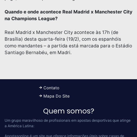
Quando e onde acontece Real Madrid x Manchester City
na Champions League?
Real Madrid x Manchester City acontece às
17h (de
Brasília) desta quarta-feira (19/2), com os espanhóis
como mandantes – a partida está marcada para o Estádio
Santiago Bernabéu, em Madri.
Contato
Mapa Do Site
Quem somos?
Um grupo maravilhoso de profissionais em apostas desportivas que atinge
a América Latina:
Apostasonline é um site que oferece informações úteis sobre casas de