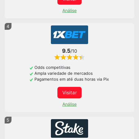
Análise
4
9.5
/10
Odds competitivas
Ampla variedade de mercados
Pagamentos em até duas horas via Pix
Visitar
Análise
5