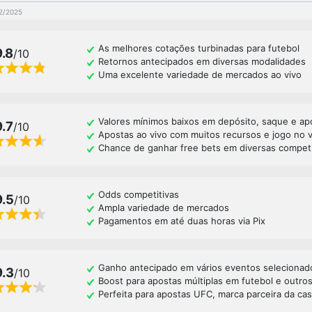
02/2025
As melhores cotações turbinadas para futebol
9.8
/10
Retornos antecipados em diversas modalidades
Uma excelente variedade de mercados ao vivo
Valores mínimos baixos em depósito, saque e ap
9.7
/10
Apostas ao vivo com muitos recursos e jogo no 
Chance de ganhar free bets em diversas compet
Odds competitivas
9.5
/10
Ampla variedade de mercados
Pagamentos em até duas horas via Pix
Ganho antecipado em vários eventos selecionad
9.3
/10
Boost para apostas múltiplas em futebol e outro
Perfeita para apostas UFC, marca parceira da ca