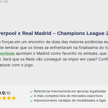
o de
iverpool x Real Madrid – Champions League 2
forças em um encontro de duas das maiores potências eu
 lembrar que os times se enfrentaram na finalíssima do t
portivas
apontam o Madrid como favorito no embate, que
eld. Será que os Reds vão conseguir se impor em casa? Conf
aturar com o jogo.
Referência internacional em apostas legalizadas
9.9
/10
A mais completa lista de mercados esportivos
Impressionante cardápio de modalidades e ligas