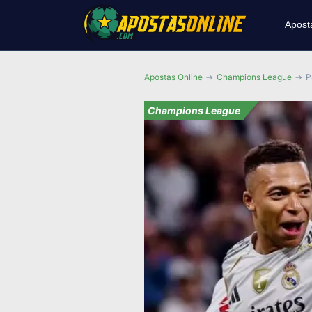
Apost
Apostas Online
Champions League
P
Champions League