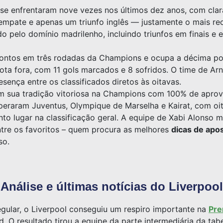
 se enfrentaram nove vezes nos últimos dez anos, com cla
empate e apenas um triunfo inglês — justamente o mais rec
do pelo domínio madrilenho, incluindo triunfos em finais e
pontos em três rodadas da Champions e ocupa a décima pos
rota fora, com 11 gols marcados e 8 sofridos. O time de Ar
resença entre os classificados diretos às oitavas.
 sua tradição vitoriosa na Champions com 100% de aprovei
peraram Juventus, Olympique de Marselha e Kairat, com o
to lugar na classificação geral. A equipe de Xabi Alonso m
ntre os favoritos – quem procura as melhores
dicas de apos
so.
Análise e últimas notícias do Liverpool
gular, o Liverpool conseguiu um respiro importante na
Pre
ld. O resultado tirou a equipe da parte intermediária da tab