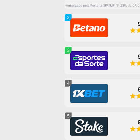
Autorizado pela Portaria SPA/MF Nº 250, de 07/
2
3
4
5