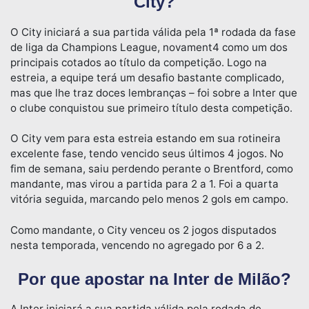
City
?
O City iniciará a sua partida válida pela 1ª rodada da fase
de liga da Champions League, novament4 como um dos
principais cotados ao título da competição. Logo na
estreia, a equipe terá um desafio bastante complicado,
mas que lhe traz doces lembranças – foi sobre a Inter que
o clube conquistou sue primeiro título desta competição.
O City vem para esta estreia estando em sua rotineira
excelente fase, tendo vencido seus últimos 4 jogos. No
fim de semana, saiu perdendo perante o Brentford, como
mandante, mas virou a partida para 2 a 1. Foi a quarta
vitória seguida, marcando pelo menos 2 gols em campo.
Como mandante, o City venceu os 2 jogos disputados
nesta temporada, vencendo no agregado por 6 a 2.
Por que apostar na Inter de Milão
?
A Inter iniciará a sua partida válida pela rodada de