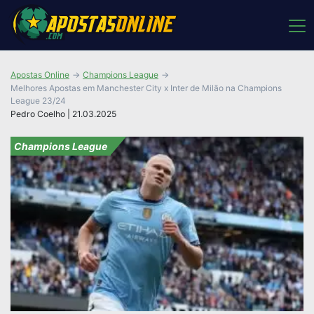
Apostas Online
Champions League
Melhores Apostas em Manchester City x Inter de Milão na Champions
League 23/24
Pedro Coelho | 21.03.2025
Champions League