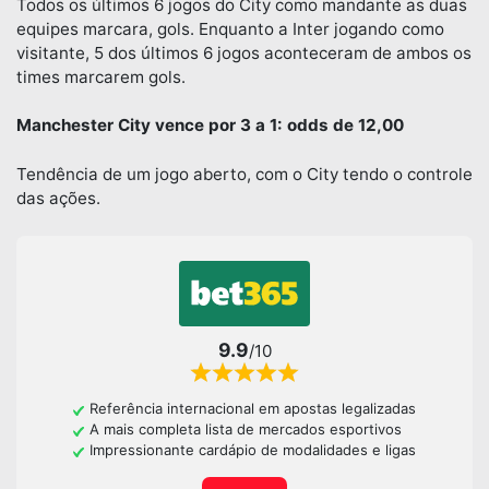
Todos os últimos 6 jogos do City como mandante as duas
equipes marcara, gols. Enquanto a Inter jogando como
visitante, 5 dos últimos 6 jogos aconteceram de ambos os
times marcarem gols.
Manchester City vence por 3 a 1: odds de 12,00
Tendência de um jogo aberto, com o City tendo o controle
das ações.
9.9
/10
Referência internacional em apostas legalizadas
A mais completa lista de mercados esportivos
Impressionante cardápio de modalidades e ligas