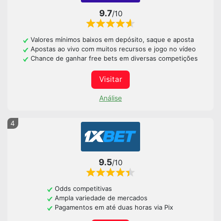
9.7
/10
Valores mínimos baixos em depósito, saque e aposta
Apostas ao vivo com muitos recursos e jogo no vídeo
Chance de ganhar free bets em diversas competições
Visitar
Análise
4
9.5
/10
Odds competitivas
Ampla variedade de mercados
Pagamentos em até duas horas via Pix