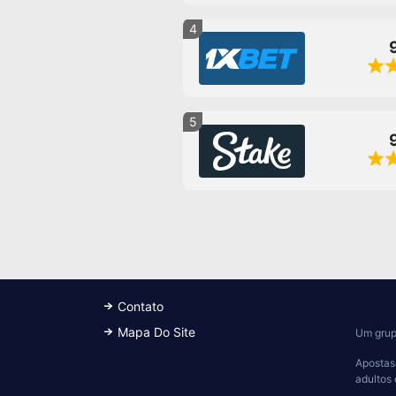
4
5
Contato
Mapa Do Site
Um grup
Apostas
adultos