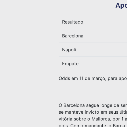
Apo
Resultado
Barcelona
Nápoli
Empate
Odds em 11 de março, para ap
O Barcelona segue longe de se
se manteve invicto em seus últ
vitória sobre o Mallorca, por 
gols. Como mandante, o Barça t