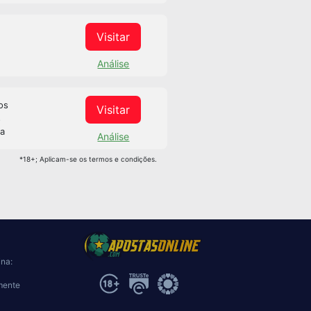
Visitar
Análise
os
Visitar
s
sa
Análise
*18+; Aplicam-se os termos e condições.
ina:
mente