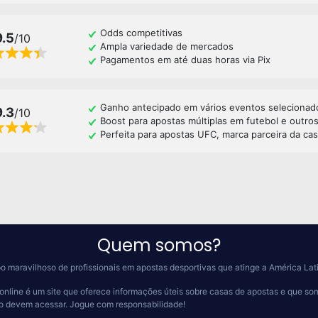
Odds competitivas
9.5
/10
Ampla variedade de mercados
Pagamentos em até duas horas via Pix
Ganho antecipado em vários eventos selecionad
9.3
/10
Boost para apostas múltiplas em futebol e outro
Perfeita para apostas UFC, marca parceira da ca
Quem somos?
o maravilhoso de profissionais em apostas desportivas que atinge a América Lat
online é um site que oferece informações úteis sobre casas de apostas e que so
 o devem acessar.
Jogue com responsabilidade!