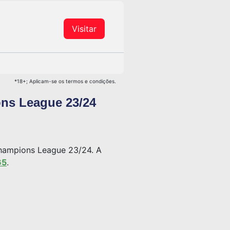
Visitar
*18+; Aplicam-se os termos e condições.
ons League 23/24
Champions League 23/24. A
65
.