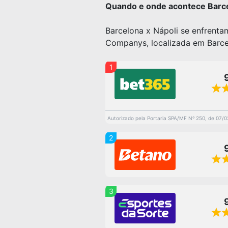
Quando e onde acontece Barce
Barcelona x Nápoli se enfrentam 
Companys, localizada em Barce
1
Autorizado pela Portaria SPA/MF Nº 250, de 07/
2
3