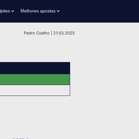
lpites
Melhores apostas
Pedro Coelho | 21.03.2025