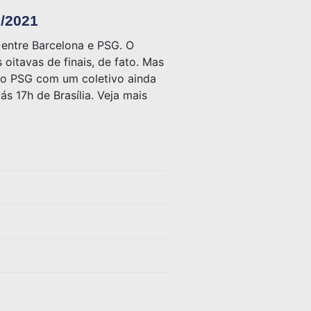
2/2021
 entre Barcelona e PSG. O
itavas de finais, de fato. Mas
e o PSG com um coletivo ainda
s 17h de Brasília. Veja mais