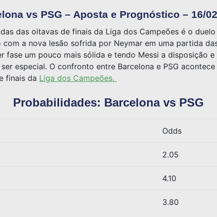
lona vs PSG – Aposta e Prognóstico – 16/0
as das oitavas de finais da Liga dos Campeões é o duelo
com a nova lesão sofrida por Neymar em uma partida das o
r fase um pouco mais sólida e tendo Messi a disposição 
 ser especial. O confronto entre Barcelona e PSG acontece á
e finais da
Liga dos Campeões.
Probabilidades: Barcelona vs PSG
Odds
2.05
4.10
3.80