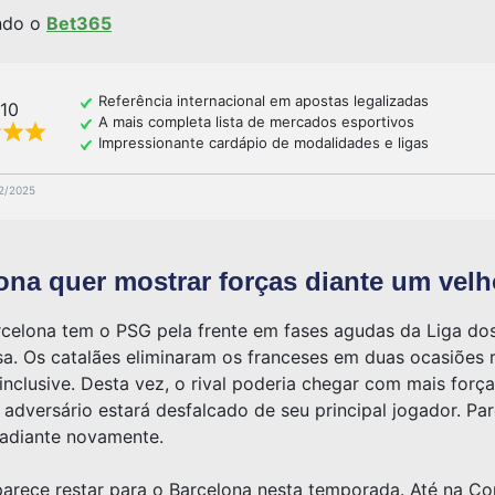
undo o
Bet365
Referência internacional em apostas legalizadas
/10
A mais completa lista de mercados esportivos
Impressionante cardápio de modalidades e ligas
02/2025
ona quer mostrar forças diante um velh
rcelona tem o PSG pela frente em fases agudas da Liga d
sa. Os catalães eliminaram os franceses em duas ocasiões
 inclusive. Desta vez, o rival poderia chegar com mais forç
adversário estará desfalcado de seu principal jogador. Pa
 adiante novamente.
rece restar para o Barcelona nesta temporada. Até na Co