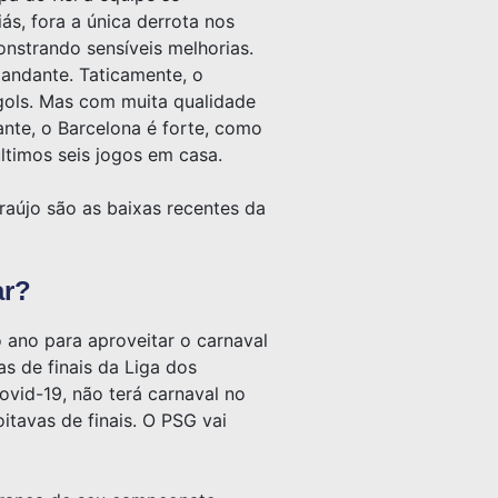
iás, fora a única derrota nos
onstrando sensíveis melhorias.
andante. Taticamente, o
gols. Mas com muita qualidade
ante, o Barcelona é forte, como
timos seis jogos em casa.
raújo são as baixas recentes da
ar?
ano para aproveitar o carnaval
s de finais da Liga dos
vid-19, não terá carnaval no
tavas de finais. O PSG vai