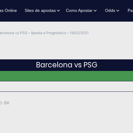
as Online
Sites de apostas
Como Apostar
Odds
Pa
arcelona vs PSG – Aposta e Prognóstico – 16/02/2021
Barcelona vs PSG
ro de