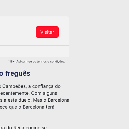
Visitar
*18+; Aplicam-se os termos e condições.
o freguês
os Campeões, a confiança do
 recentemente. Com alguns
as a este duelo. Mas o Barcelona
rece que o Barcelona terá
pa do Rei a equipe se