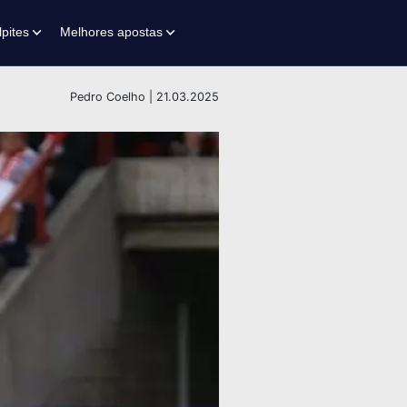
lpites
Melhores apostas
Pedro Coelho | 21.03.2025