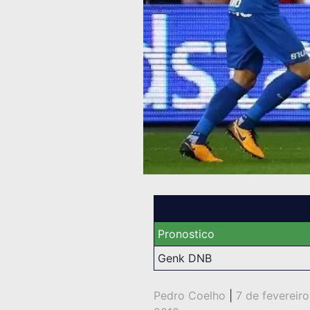
Pronostico
Genk DNB
Pedro Coelho
|
7 de fevereir