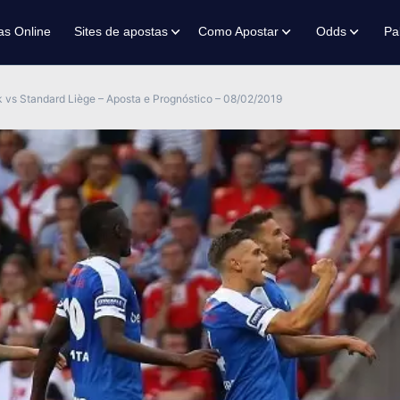
as Online
Sites de apostas
Como Apostar
Odds
Pa
 vs Standard Liège – Aposta e Prognóstico – 08/02/2019