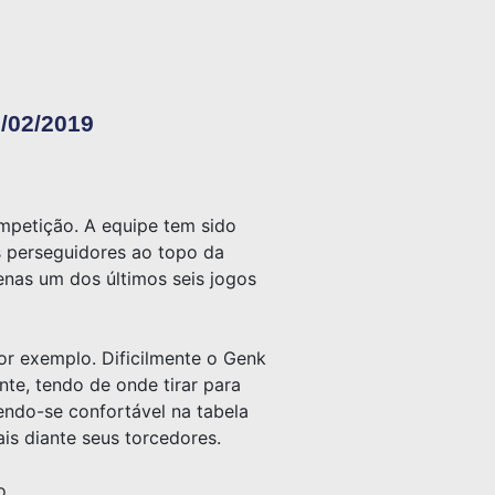
/02/2019
ompetição. A equipe tem sido
s perseguidores ao topo da
enas um dos últimos seis jogos
or exemplo. Dificilmente o Genk
te, tendo de onde tirar para
endo-se confortável na tabela
is diante seus torcedores.
o.